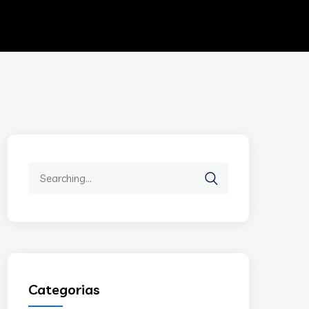
Search
for:
Categorias