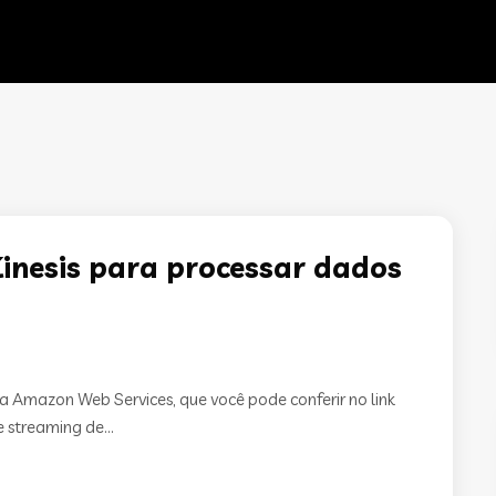
inesis para processar dados
a Amazon Web Services, que você pode conferir no link
 streaming de...