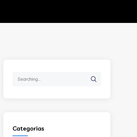
Search
for:
Categorias