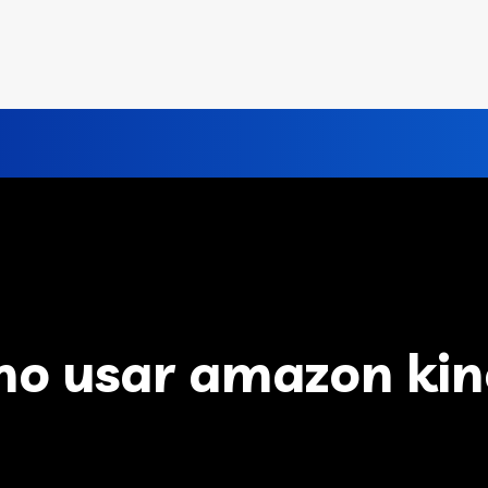
o usar amazon kin