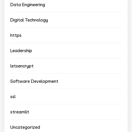
Data Engineering
Digital Technology
https
Leadership
letsencrypt
Software Development
ssl
streamlit
Uncategorized