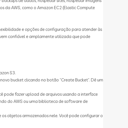
backups de dados, hospedar sites, hospedar imagens
rviços da AWS, como o Amazon EC2 (Elastic Compute
exibilidade e opções de configuração para atender às
em confiável e amplamente utilizada que pode
mazon S3.
novo bucket clicando no botão “Create Bucket”. Dê um
ocê pode fazer upload de arquivos usando a interface
ando do AWS ou uma biblioteca de software de
t e os objetos armazenados nele. Você pode configurar o