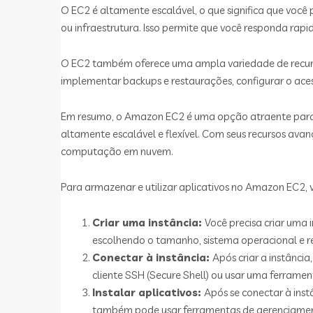
O EC2 é altamente escalável, o que significa que v
ou infraestrutura. Isso permite que você responda rap
O EC2 também oferece uma ampla variedade de recurso
implementar backups e restaurações, configurar o acess
Em resumo, o Amazon EC2 é uma opção atraente para 
altamente escalável e flexível. Com seus recursos av
computação em nuvem.
Para armazenar e utilizar aplicativos no Amazon EC2, v
Criar uma instância:
Você precisa criar uma 
escolhendo o tamanho, sistema operacional e 
Conectar à instância:
Após criar a instância
cliente SSH (Secure Shell) ou usar uma ferram
Instalar aplicativos:
Após se conectar à inst
também pode usar ferramentas de gerenciamento