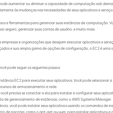
ocê pode aumentar ou diminuir a capacidade de computação sob de
idamente às mudanças nas necessidades de seus aplicativos e serviço
s e ferramentas para gerenciar suas instâncias de computação. Vo
o seguro, gerenciar suas contas de usuário, e muito mais.
empresas e organizações que desejam executar aplicativos e serv
ançados e sua ampla gama de opções de configuração, o EC2 é uma s
ocê pode seguir os seguintes passos:
instância EC2 para executar seus aplicativos. Você pode selecionar a
recursos de armazenamento e rede.
, você precisa se conectar a ela para instalar e configurar seus apli
enta de gerenciamento de instâncias, como o AWS Systems Manager.
ância, você pode instalar seus aplicativos usando os comandos de i
 de pacotes, como o apt-get ou yum, para instalar aplicativos e 