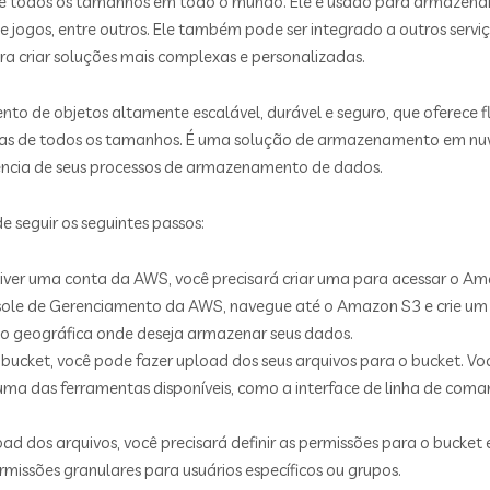
 todos os tamanhos em todo o mundo. Ele é usado para armazenar 
 de jogos, entre outros. Ele também pode ser integrado a outros se
 criar soluções mais complexas e personalizadas.
 de objetos altamente escalável, durável e seguro, que oferece fl
s de todos os tamanhos. É uma solução de armazenamento em nuv
ciência de seus processos de armazenamento de dados.
 seguir os seguintes passos:
tiver uma conta da AWS, você precisará criar uma para acessar o A
nsole de Gerenciamento da AWS, navegue até o Amazon S3 e crie um 
ão geográfica onde deseja armazenar seus dados.
o bucket, você pode fazer upload dos seus arquivos para o bucket. V
ma das ferramentas disponíveis, como a interface de linha de com
oad dos arquivos, você precisará definir as permissões para o bucke
rmissões granulares para usuários específicos ou grupos.