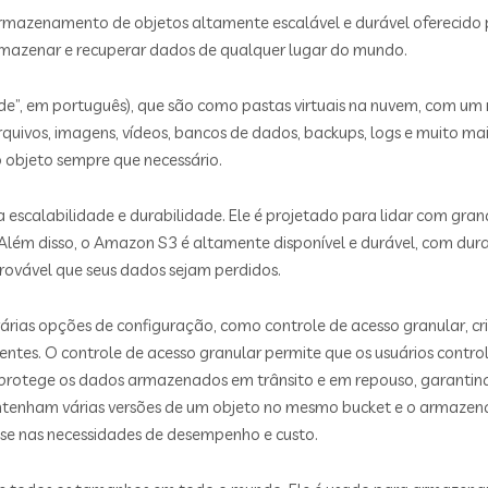
armazenamento de objetos altamente escalável e durável oferecido
mazenar e recuperar dados de qualquer lugar do mundo.
”, em português), que são como pastas virtuais na nuvem, com um 
vos, imagens, vídeos, bancos de dados, backups, logs e muito mais
 objeto sempre que necessário.
a escalabilidade e durabilidade. Ele é projetado para lidar com g
Além disso, o Amazon S3 é altamente disponível e durável, com du
rovável que seus dados sejam perdidos.
rias opções de configuração, como controle de acesso granular, cr
entes. O controle de acesso granular permite que os usuários contr
protege os dados armazenados em trânsito e em repouso, garanti
ntenham várias versões de um objeto no mesmo bucket e o armazenam
 nas necessidades de desempenho e custo.