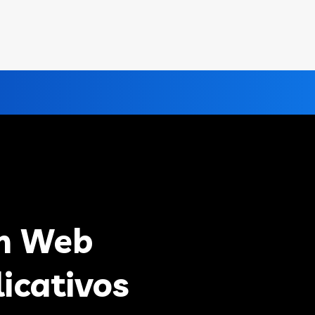
n Web
licativos