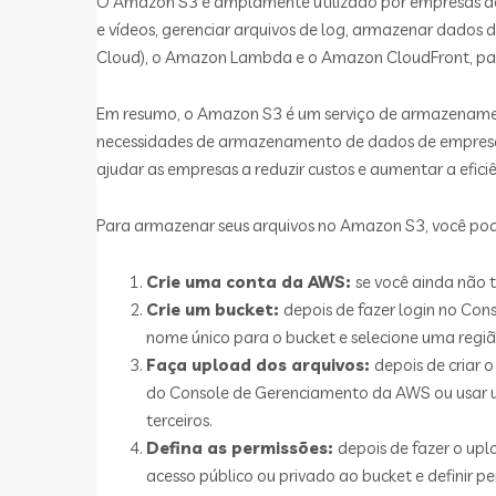
O Amazon S3 é amplamente utilizado por empresas de
e vídeos, gerenciar arquivos de log, armazenar dados
Cloud), o Amazon Lambda e o Amazon CloudFront, para
Em resumo, o Amazon S3 é um serviço de armazenamento
necessidades de armazenamento de dados de empresa
ajudar as empresas a reduzir custos e aumentar a efi
Para armazenar seus arquivos no Amazon S3, você pode
Crie uma conta da AWS:
se você ainda não 
Crie um bucket:
depois de fazer login no Co
nome único para o bucket e selecione uma regi
Faça upload dos arquivos:
depois de criar 
do Console de Gerenciamento da AWS ou usar u
terceiros.
Defina as permissões:
depois de fazer o upl
acesso público ou privado ao bucket e definir pe