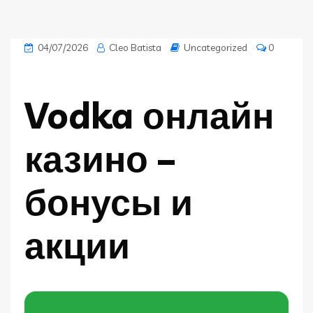
04/07/2026
Cleo Batista
Uncategorized
0
Vodka онлайн
казино –
бонусы и
акции