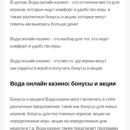
В целом, Вода онлайн казино – это отличное место для
игроков, которые ищут комфорт и удобство игры, а
также различные бонусы и акции, которые могут
помочь им выиграть больше денег.
Вода онлайн казино – это выбор для тех, кто ищет
комфорт и удобство игры.
Вода онлайн казино – это место, где игроки могут
насладиться игрой и получать бонусы и акции.
Вода онлайн казино: бонусы и акции
Бонусы и акции в Вода казино могут включать в себя
различные предложения, такие как бонусы для новых
игроков, бонусы для постоянных игроков, акции на
определенные игры, акции на определенные дни
недели и т.д. Вода казино также предлагает программу