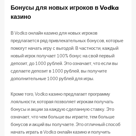
Бонусы для новых игроков в Vodka
казино
В Vodka онлайн казино для новых игроков
предлагается ряд привлекательных бонусов, которые
помогут начать игру с выгодой. В частности, каждый
новый игрок получает 100% бонус на свой первый
депозит, до 1000 рублей. Это означает, что если вы
сделаете депозит в 1000 рублей, вы получите
дополнительные 1000 рублей для игры.
Кроме того, Vodka казино предлагает программу
лояльности, которая позволяет игрокам получать
бонусы и акции за каждую сделанную ставку. Это
означает, что чем больше вы играете, тем больше
бонусов и акций вы получаете. Это отличный способ
начать играть в Vodka онлайн казино и получить