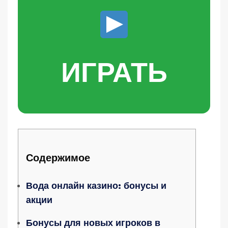
ИГРАТЬ
Содержимое
Вода онлайн казино: бонусы и
акции
Бонусы для новых игроков в