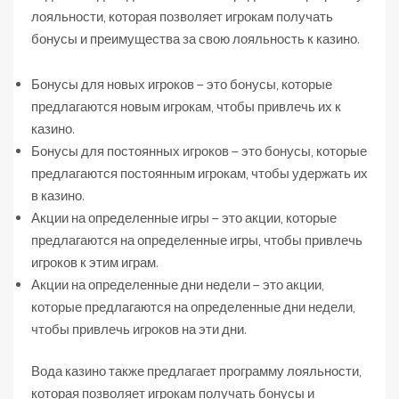
лояльности, которая позволяет игрокам получать
бонусы и преимущества за свою лояльность к казино.
Бонусы для новых игроков – это бонусы, которые
предлагаются новым игрокам, чтобы привлечь их к
казино.
Бонусы для постоянных игроков – это бонусы, которые
предлагаются постоянным игрокам, чтобы удержать их
в казино.
Акции на определенные игры – это акции, которые
предлагаются на определенные игры, чтобы привлечь
игроков к этим играм.
Акции на определенные дни недели – это акции,
которые предлагаются на определенные дни недели,
чтобы привлечь игроков на эти дни.
Вода казино также предлагает программу лояльности,
которая позволяет игрокам получать бонусы и