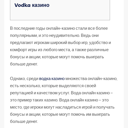
Vodka казино
В последние годы онлайн-казино стали все более
популярными, и это неудивительно. Ведь они
предлагают игрокам широкий выбор игр, удобство и
комфорт игры из любого места, а также различные
бонусы и акции, которые могут помочь выиграть
больше денег.
Однако, среди
водка казино
множества онлайн-казино,
есть несколько, которые выделяются своей
репутацией и качеством услуг. Вода онлайн казино –
это пример таких казино. Вода онлайн казино – это
место, где игроки могут насладиться игрой и получать
бонусы и акции, которые могут помочь им выиграть
больше денег.