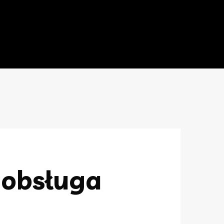
 obsługa