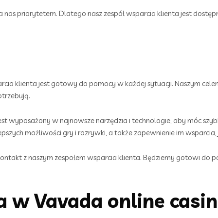
la nas priorytetem. Dlatego nasz zespół wsparcia klienta jest dost
parcia klienta jest gotowy do pomocy w każdej sytuacji. Naszym cel
otrzebują.
 jest wyposażony w najnowsze narzędzia i technologie, aby móc szy
szych możliwości gry i rozrywki, a także zapewnienie im wsparcia, j
 kontakt z naszym zespołem wsparcia klienta. Będziemy gotowi do p
a w Vavada online casi