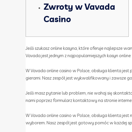
Zwroty w Vavada
Casino
Jeśli szukasz online kasyna, które oferuje najlepsze war
Vavada jest jednym z najpopularniejszych kasyn online 
W Vavada online casino w Polsce, obsługa klienta jes
gierami. Nasz zespół jest wykwalifikowany i zawsze 
Jeśli masz pytanie lub problem, nie wahaj się skonta
nami poprzez formularz kontaktowy na stronie interne
W Vavada online casino w Polsce, obsługa klienta jest 
wyborem. Nasz zespół jest gotowy pomóc w każdej spr