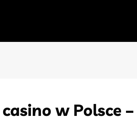
 casino w Polsce –