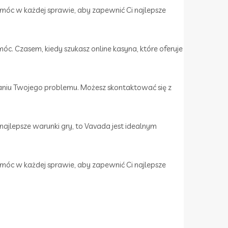
pomóc w każdej sprawie, aby zapewnić Ci najlepsze
óc. Czasem, kiedy szukasz online kasyna, które oferuje
zaniu Twojego problemu. Możesz skontaktować się z
 najlepsze warunki gry, to Vavada jest idealnym
pomóc w każdej sprawie, aby zapewnić Ci najlepsze