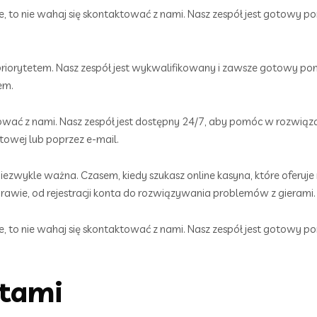
ce, to nie wahaj się skontaktować z nami. Nasz zespół jest gotowy 
 priorytetem. Nasz zespół jest wykwalifikowany i zawsze gotowy pom
em.
ktować z nami. Nasz zespół jest dostępny 24/7, aby pomóc w rozwią
towej lub poprzez e-mail.
niezwykle ważna. Czasem, kiedy szukasz online kasyna, które oferuje
awie, od rejestracji konta do rozwiązywania problemów z gierami.
ce, to nie wahaj się skontaktować z nami. Nasz zespół jest gotowy 
ntami