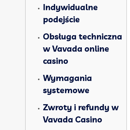
Indywidualne
podejście
Obsługa techniczna
w Vavada online
casino
Wymagania
systemowe
Zwroty i refundy w
Vavada Casino