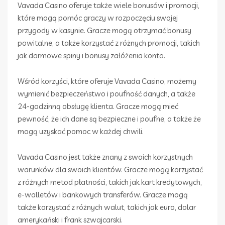
Vavada Casino oferuje także wiele bonusów i promocji,
które mogą pomóc graczy w rozpoczęciu swojej
przygody w kasynie. Gracze mogą otrzymać bonusy
powitalne, a także korzystać z różnych promocji, takich
jak darmowe spiny i bonusy załóżenia konta.
Wśród korzyści, które oferuje Vavada Casino, możemy
wymienić bezpieczeństwo i poufność danych, a także
24-godzinną obsługę klienta. Gracze mogą mieć
pewność, że ich dane są bezpieczne i poufne, a także że
mogą uzyskać pomoc w każdej chwili.
Vavada Casino jest także znany z swoich korzystnych
warunków dla swoich klientów. Gracze mogą korzystać
z różnych metod płatności, takich jak kart kredytowych,
e-walletów i bankowych transferów. Gracze mogą
także korzystać z różnych walut, takich jak euro, dolar
amerykański i frank szwajcarski.