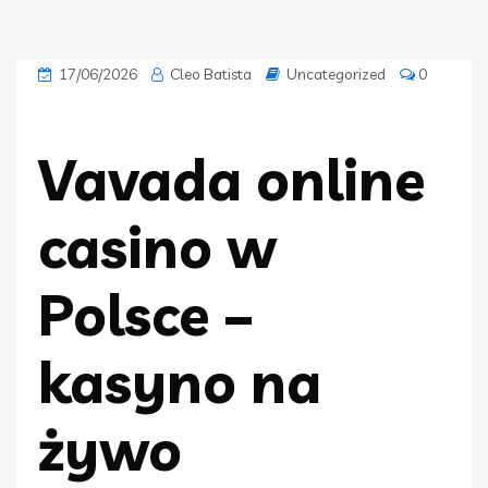
17/06/2026
Cleo Batista
Uncategorized
0
Vavada online
casino w
Polsce –
kasyno na
żywo