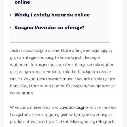
online
Wady i zalety hazardu online
Kasyno Vavada: co oferuje?
Jeśli szukasz kasyna online, które oferuje emocjonującą
grę i atrakcyjne bonusy, to Vavada jest idealnym
wyborem. To kasyno online, które oferuje szeroki wybór
gier, w tym popularne sloty, ruletke, blackjacka i wiele
innych. Vavada jest również znane z swoich atrakcyjnych
bonusów, które mogą pomóc Ci zwiększyć swoje szanse
na wygraną.
W Vavada online casino w
vavada kasyno
Polsce, możesz
korzystać z szerokiej gamy gier, w tym gier od znanych
producentów, takich jak NetEnt, Microgaming i Playtech.