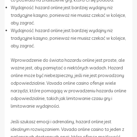
Wydajność: hazard online jest bardziej wydajny niż
tradycyjne kasyno, ponieważ nie musisz czekać w kolejce,
aby zagrać.
Wydajność: hazard online jest bardziej wydajny niż
tradycyjne kasyno, ponieważ nie musisz czekać w kolejce,
aby zagrać.
Wprowadzenie do świata hazardu online jest proste, ale
ważne jest, aby pamiętać o niektórych wadach. Hazard
online może być niebezpieczny, jeśli nie jest prowadzony
odpowiedzialnie. Vavada online casino oferuje wiele
narzędzi, które pomagają w prowadzeniu hazardu online
odpowiedzialnie, takich jak limitowanie czasu gry i
limitowanie wydajności.
Jeśli szukasz emocji i adrenaliny, hazard online jest
idealnym rozwiązaniem. Vavada online casino to jeden z
najlepszych dostępnych opcji, które oferują możliwość