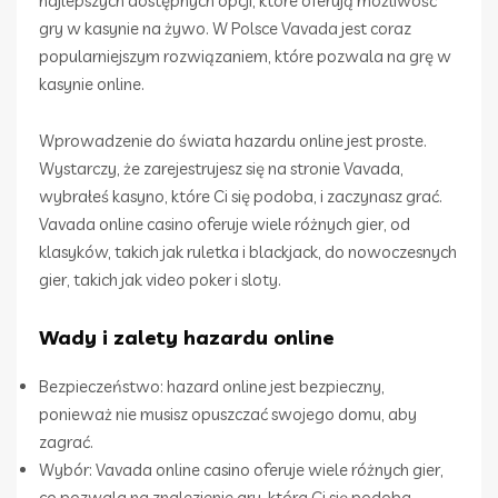
najlepszych dostępnych opcji, które oferują możliwość
gry w kasynie na żywo. W Polsce Vavada jest coraz
popularniejszym rozwiązaniem, które pozwala na grę w
kasynie online.
Wprowadzenie do świata hazardu online jest proste.
Wystarczy, że zarejestrujesz się na stronie Vavada,
wybrałeś kasyno, które Ci się podoba, i zaczynasz grać.
Vavada online casino oferuje wiele różnych gier, od
klasyków, takich jak ruletka i blackjack, do nowoczesnych
gier, takich jak video poker i sloty.
Wady i zalety hazardu online
Bezpieczeństwo: hazard online jest bezpieczny,
ponieważ nie musisz opuszczać swojego domu, aby
zagrać.
Wybór: Vavada online casino oferuje wiele różnych gier,
co pozwala na znalezienie gry, która Ci się podoba.