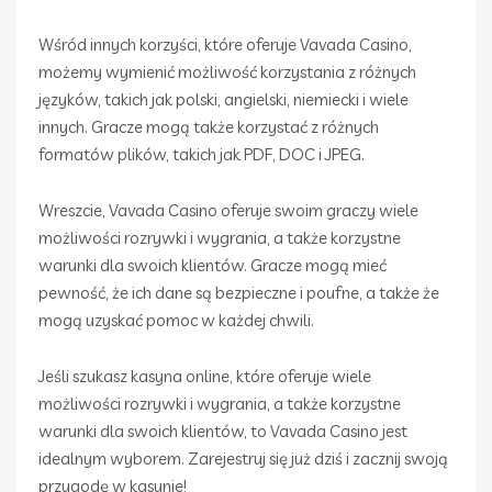
Wśród innych korzyści, które oferuje Vavada Casino,
możemy wymienić możliwość korzystania z różnych
języków, takich jak polski, angielski, niemiecki i wiele
innych. Gracze mogą także korzystać z różnych
formatów plików, takich jak PDF, DOC i JPEG.
Wreszcie, Vavada Casino oferuje swoim graczy wiele
możliwości rozrywki i wygrania, a także korzystne
warunki dla swoich klientów. Gracze mogą mieć
pewność, że ich dane są bezpieczne i poufne, a także że
mogą uzyskać pomoc w każdej chwili.
Jeśli szukasz kasyna online, które oferuje wiele
możliwości rozrywki i wygrania, a także korzystne
warunki dla swoich klientów, to Vavada Casino jest
idealnym wyborem. Zarejestruj się już dziś i zacznij swoją
przygodę w kasynie!