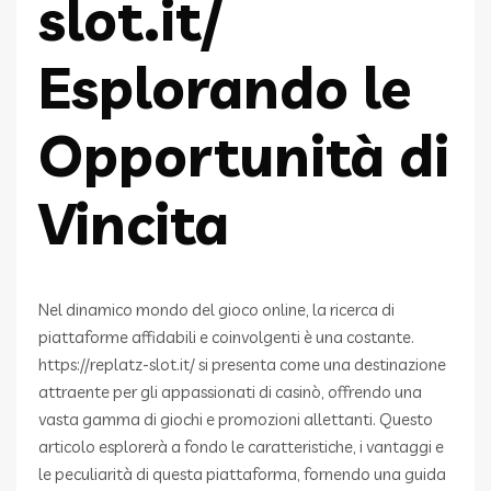
slot.it/
Esplorando le
Opportunità di
Vincita
Nel dinamico mondo del gioco online, la ricerca di
piattaforme affidabili e coinvolgenti è una costante.
https://replatz-slot.it/ si presenta come una destinazione
attraente per gli appassionati di casinò, offrendo una
vasta gamma di giochi e promozioni allettanti. Questo
articolo esplorerà a fondo le caratteristiche, i vantaggi e
le peculiarità di questa piattaforma, fornendo una guida