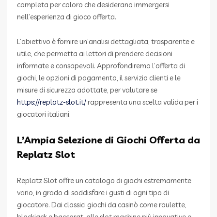
completa per coloro che desiderano immergersi
nell’esperienza di gioco offerta.
L’obiettivo è fornire un’analisi dettagliata, trasparente e
utile, che permetta ai lettori di prendere decisioni
informate e consapevoli. Approfondiremo l’offerta di
giochi, le opzioni di pagamento, il servizio clienti e le
misure di sicurezza adottate, per valutare se
https://replatz-slot.it/
rappresenta una scelta valida per i
giocatori italiani.
L’Ampia Selezione di Giochi Offerta da
Replatz Slot
Replatz Slot offre un catalogo di giochi estremamente
vario, in grado di soddisfare i gusti di ogni tipo di
giocatore. Dai classici giochi da casinò come roulette,
blackjack e baccarat, alle slot machine più innovative e