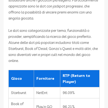
soddisfare anche i giocatori più esigenti. Particolarmente
apprezzate sono le slot con jackpot progressivi, che
offrono la possibilità di vincere premi enormi con una
singola giocata.
Le slot sono categorizzate per tema, funzionalità o
provider, semplificando la ricerca del gioco preferito.
Alcune delle slot più popolari includono titoli come
Starburst, Book of Dead, Gonzo’s Quest e molti altri, che
sono diventati veri e propri cult nel mondo del gioco
online.
RTP (Return to
Gioco
Fornitore
Player)
Starburst
NetEnt
96.09%
Book of
Play’n GO
96.21%