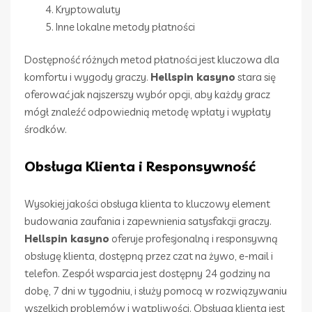
Kryptowaluty
Inne lokalne metody płatności
Dostępność różnych metod płatności jest kluczowa dla
komfortu i wygody graczy.
Hellspin kasyno
stara się
oferować jak najszerszy wybór opcji, aby każdy gracz
mógł znaleźć odpowiednią metodę wpłaty i wypłaty
środków.
Obsługa Klienta i Responsywność
Wysokiej jakości obsługa klienta to kluczowy element
budowania zaufania i zapewnienia satysfakcji graczy.
Hellspin kasyno
oferuje profesjonalną i responsywną
obsługę klienta, dostępną przez czat na żywo, e-mail i
telefon. Zespół wsparcia jest dostępny 24 godziny na
dobę, 7 dni w tygodniu, i służy pomocą w rozwiązywaniu
wszelkich problemów i wątpliwości. Obsługa klienta jest