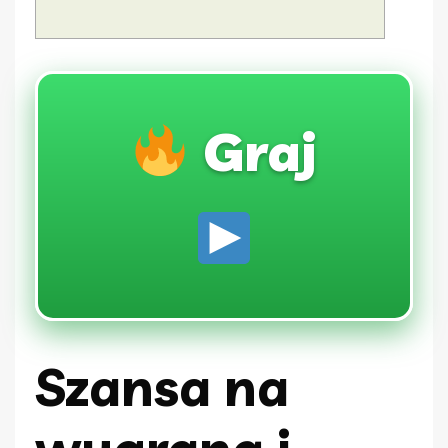
Graj
Szansa na