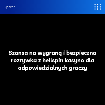
Operar
Szansa na wygraną i bezpieczna
rozrywka z hellspin kasyno dla
odpowiedzialnych graczy