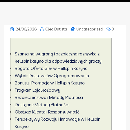
24/06/2026
Cleo Batista
Uncategorized
0
Szansa na wygraną i bezpieczna rozrywka z
hellspin kasyno dla odpowiedzialnych graczy
Bogata Oferta Gier w Hellspin Kasyno
Wybór Dostawców Oprogramowania
Bonusy i Promocje w Hellspin Kasyno
Program Lojalnościowy
Bezpieczeństwo i Metody Płatności
Dostępne Metody Płatności
Obsługa Klienta i Responsywność
Perspektywy Rozwoju i Innowacje w Hellspin
Kasyno