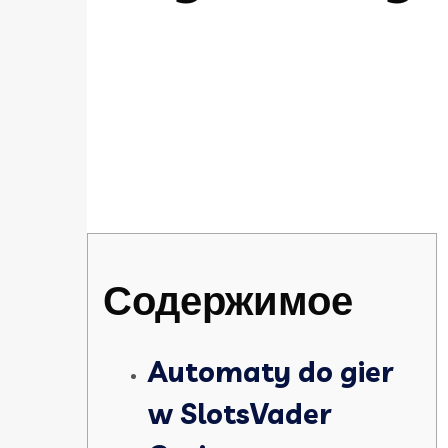
Содержимое
Automaty do gier
w SlotsVader