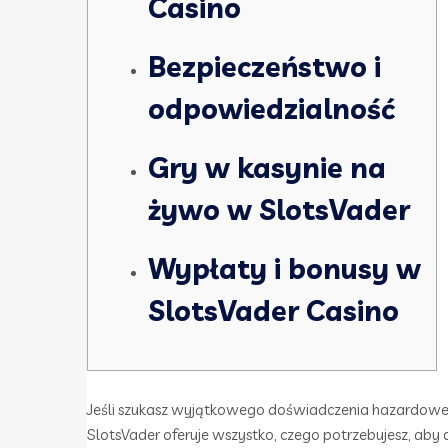
Casino
Bezpieczeństwo i
odpowiedzialność
Gry w kasynie na
żywo w SlotsVader
Wypłaty i bonusy w
SlotsVader Casino
Jeśli szukasz wyjątkowego doświadczenia hazardowego
SlotsVader oferuje wszystko, czego potrzebujesz, aby