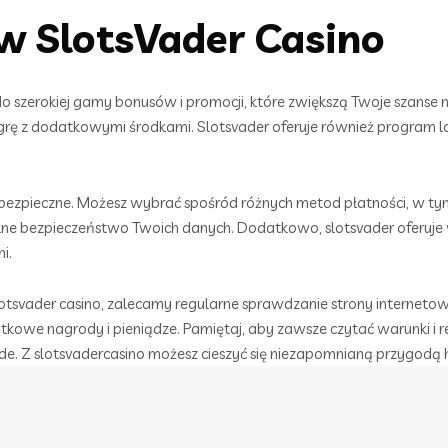
w SlotsVader Casino
p do szerokiej gamy bonusów i promocji, które zwiększą Twoje szan
rę z dodatkowymi środkami. Slotsvader oferuje również program lo
i bezpieczne. Możesz wybrać spośród różnych metod płatności, w tym
łne bezpieczeństwo Twoich danych. Dodatkowo, slotsvader oferuje 
i.
vader casino, zalecamy regularne sprawdzanie strony internetowej i
owe nagrody i pieniądze. Pamiętaj, aby zawsze czytać warunki i r
de. Z slotsvadercasino możesz cieszyć się niezapomnianą przygod