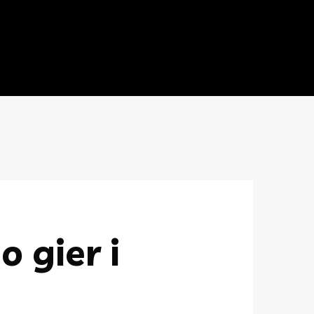
 gier i