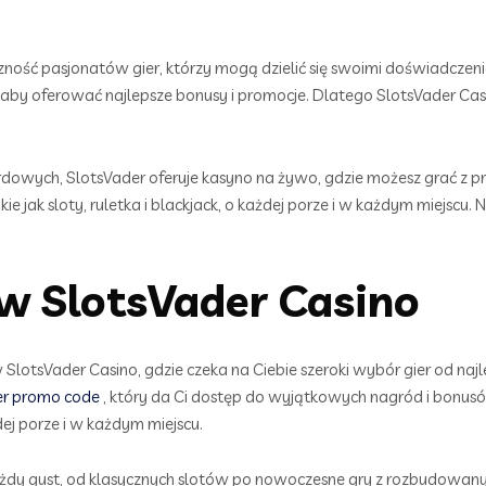
czność pasjonatów gier, którzy mogą dzielić się swoimi doświadczeni
że aby oferować najlepsze bonusy i promocje. Dlatego SlotsVader Cas
rdowych, SlotsVader oferuje kasyno na żywo, gdzie możesz grać z p
jak sloty, ruletka i blackjack, o każdej porze i w każdym miejscu. Ni
w SlotsVader Casino
lotsVader Casino, gdzie czeka na Ciebie szeroki wybór gier od najle
er promo code
, który da Ci dostęp do wyjątkowych nagród i bonusów
ej porze i w każdym miejscu.
każdy gust, od klasycznych slotów po nowoczesne gry z rozbudowany