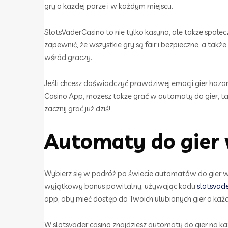
gry o każdej porze i w każdym miejscu.
SlotsVaderCasino to nie tylko kasyno, ale także społe
zapewnić, że wszystkie gry są fair i bezpieczne, a tak
wśród graczy.
Jeśli chcesz doświadczyć prawdziwej emocji gier haza
Casino App, możesz także grać w automaty do gier, takie 
zacznij grać już dziś!
Automaty do gier 
Wybierz się w podróż po świecie automatów do gier w S
wyjątkowy bonus powitalny, używając kodu
slotsvad
app, aby mieć dostęp do Twoich ulubionych gier o każd
W slotsvader casino znajdziesz automaty do gier na 