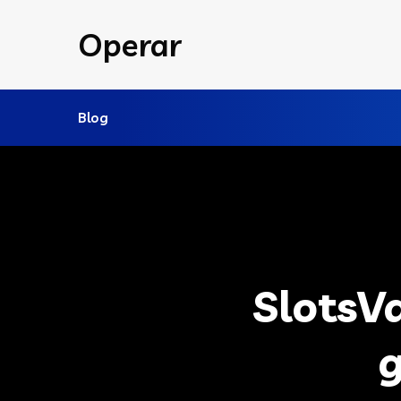
Operar
Blog
SlotsV
g