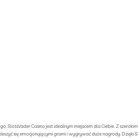
, SlotsVader Casino jest idealnym miejscem dla Ciebie. Z szerok
 cieszyć się emocjonującymi grami i wygrywać duże nagrody. Dzięki 