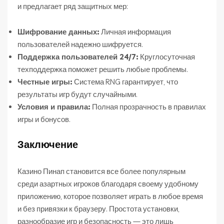
и предлагает ряд защитных мер:
Шифрование данных:
Личная информация
пользователей надежно шифруется.
Поддержка пользователей 24/7:
Круглосуточная
техподдержка поможет решить любые проблемы.
Честные игры:
Система RNG гарантирует, что
результаты игр будут случайными.
Условия и правила:
Полная прозрачность в правилах
игры и бонусов.
Заключение
Казино Пинап становится все более популярным
среди азартных игроков благодаря своему удобному
приложению, которое позволяет играть в любое время
и без привязки к браузеру. Простота установки,
разнообразие игр и безопасность — это лишь