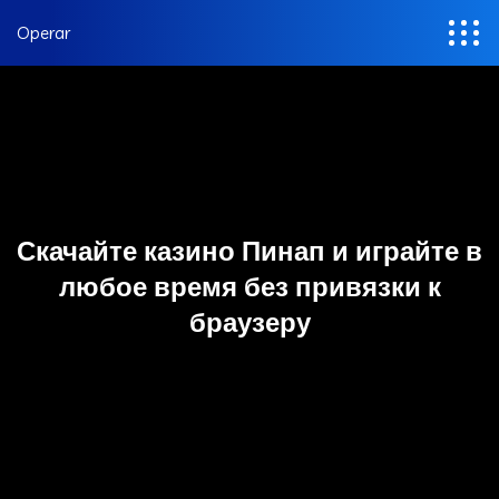
Operar
Скачайте казино Пинап и играйте в
любое время без привязки к
браузеру