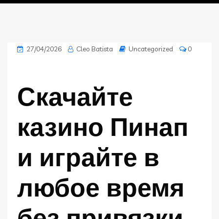
27/04/2026
Cleo Batista
Uncategorized
0
Скачайте
казино Пинап
и играйте в
любое время
без привязки