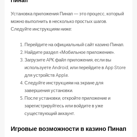
Пинап
Установка приложения Пинап — это процесс, который
можно выполнить в несколько простых шагов.
Следуйте инструкциям ниже:
Перейдите на официальный сайт казино Пинап.
Найдите раздел «Мобильноe приложение».
Загрузите APK файл приложения, если вы
используете Android, или перейдите в App Store
для устройств Apple.
Следуйте инструкциям на экране для
завершения установки.
После установки, откройте приложение и
зарегистрируйтесь или войдите в уже
существующий аккаунт.
Игровые возможности в казино Пинап