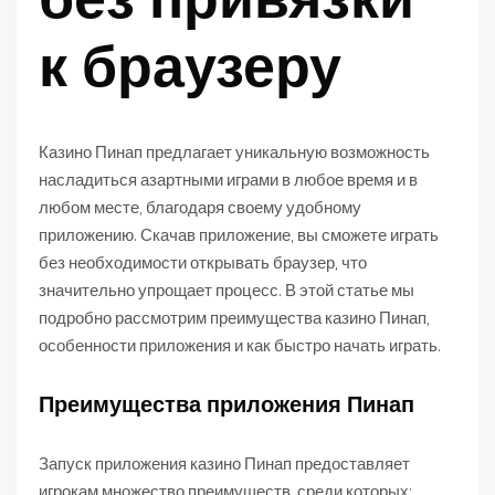
к браузеру
Казино Пинап предлагает уникальную возможность
насладиться азартными играми в любое время и в
любом месте, благодаря своему удобному
приложению. Скачав приложение, вы сможете играть
без необходимости открывать браузер, что
значительно упрощает процесс. В этой статье мы
подробно рассмотрим преимущества казино Пинап,
особенности приложения и как быстро начать играть.
Преимущества приложения Пинап
Запуск приложения казино Пинап предоставляет
игрокам множество преимуществ, среди которых: