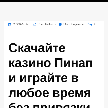
27/04/2026
Cleo Batista
Uncategorized
0
Скачайте
казино Пинап
и играйте в
любое время
без привязки