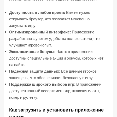
Доступность в любое время:
Вам не нужно
открывать браузер, что позволяет мгновенно
запускать игру.
Оптимизированный интерфейс:
Приложение
разработано с учетом удобства пользователя, что
улучшает игровой опыт.
Эксклюзивные бонусы:
Часто в приложении
доступны специальные акции и бонусы, которых нет
на сайте.
Надежная защита данных:
Все данные игроков
защищены, что обеспечивает безопасную игру.
Поддержка широкого выбора игр:
В приложении
доступен полный ассортимент игр, включая слоты,
покер и рулетку.
Как загрузить и установить приложение