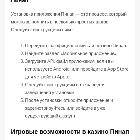
Пинап
Установка приложения Пинап — это процесс, который
можно выполнить в несколько простых шагов.
Следуйте инструкциям ниже:
Перейдите на официальный сайт казино Пинап.
Найдите раздел «Мобильноe приложение».
Загрузите APK файл приложения, если вы
используете Android, или перейдите в App Store
для устройств Apple.
Следуйте инструкциям на экране для
завершения установки.
После установки, откройте приложение и
зарегистрируйтесь или войдите в уже
существующий аккаунт.
Игровые возможности в казино Пинап