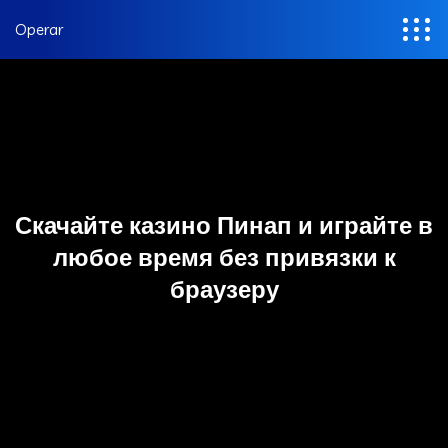
Operar
Скачайте казино Пинап и играйте в
любое время без привязки к
браузеру