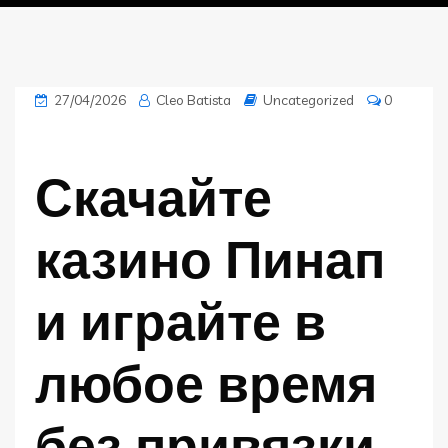
27/04/2026
Cleo Batista
Uncategorized
0
Скачайте
казино Пинап
и играйте в
любое время
без привязки