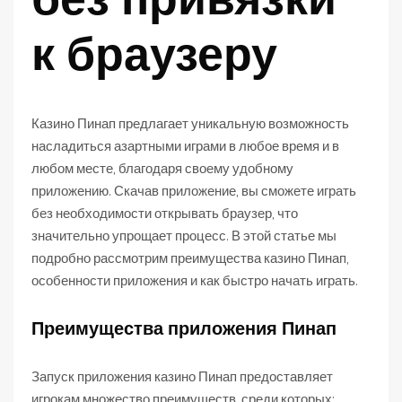
к браузеру
Казино Пинап предлагает уникальную возможность
насладиться азартными играми в любое время и в
любом месте, благодаря своему удобному
приложению. Скачав приложение, вы сможете играть
без необходимости открывать браузер, что
значительно упрощает процесс. В этой статье мы
подробно рассмотрим преимущества казино Пинап,
особенности приложения и как быстро начать играть.
Преимущества приложения Пинап
Запуск приложения казино Пинап предоставляет
игрокам множество преимуществ, среди которых: