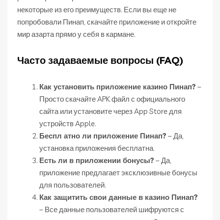
некоторые из его преимуществ. Если вы еще не
попробовали Пинап, скачайте приложение и откройте
мир азарта прямо у себя в кармане.
Часто задаваемые вопросы (FAQ)
Как установить приложение казино Пинап?
–
Просто скачайте APK файл с официального
сайта или установите через App Store для
устройств Apple.
Беспл атно ли приложение Пинап?
– Да,
установка приложения бесплатна.
Есть ли в приложении бонусы?
– Да,
приложение предлагает эксклюзивные бонусы
для пользователей.
Как защитить свои данные в казино Пинап?
– Все данные пользователей шифруются с