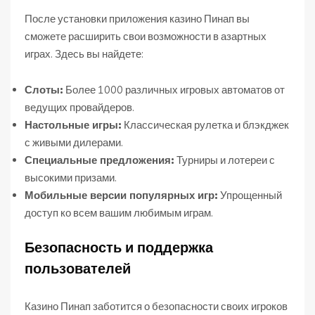
После установки приложения казино Пинап вы
сможете расширить свои возможности в азартных
играх. Здесь вы найдете:
Слоты:
Более 1000 различных игровых автоматов от
ведущих провайдеров.
Настольные игры:
Классическая рулетка и блэкджек
с живыми дилерами.
Специальные предложения:
Турниры и лотереи с
высокими призами.
Мобильные версии популярных игр:
Упрощенный
доступ ко всем вашим любимым играм.
Безопасность и поддержка
пользователей
Казино Пинап заботится о безопасности своих игроков