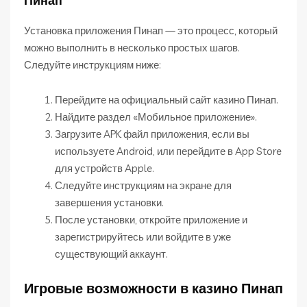
Пинап
Установка приложения Пинап — это процесс, который
можно выполнить в несколько простых шагов.
Следуйте инструкциям ниже:
Перейдите на официальный сайт казино Пинап.
Найдите раздел «Мобильноe приложение».
Загрузите APK файл приложения, если вы
используете Android, или перейдите в App Store
для устройств Apple.
Следуйте инструкциям на экране для
завершения установки.
После установки, откройте приложение и
зарегистрируйтесь или войдите в уже
существующий аккаунт.
Игровые возможности в казино Пинап