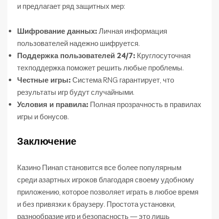
и предлагает ряд защитных мер:
Шифрование данных:
Личная информация
пользователей надежно шифруется.
Поддержка пользователей 24/7:
Круглосуточная
техподдержка поможет решить любые проблемы.
Честные игры:
Система RNG гарантирует, что
результаты игр будут случайными.
Условия и правила:
Полная прозрачность в правилах
игры и бонусов.
Заключение
Казино Пинап становится все более популярным
среди азартных игроков благодаря своему удобному
приложению, которое позволяет играть в любое время
и без привязки к браузеру. Простота установки,
разнообразие игр и безопасность — это лишь