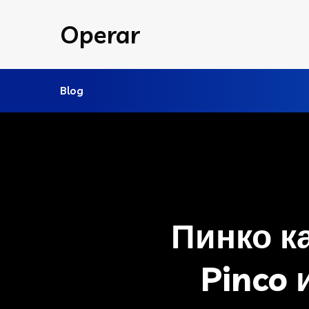
Operar
Blog
Пинко к
Pinco 