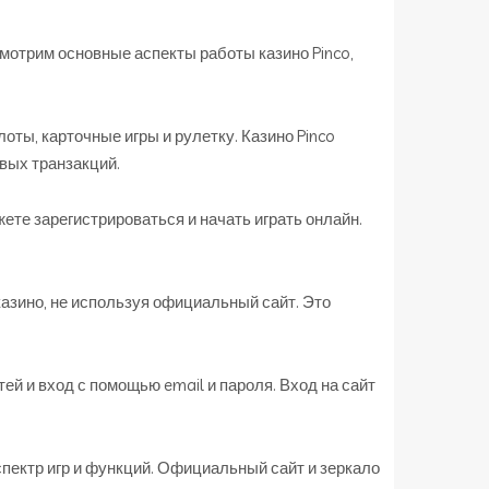
смотрим основные аспекты работы казино Pinco,
оты, карточные игры и рулетку. Казино Pinco
вых транзакций.
ете зарегистрироваться и начать играть онлайн.
казино, не используя официальный сайт. Это
ей и вход с помощью email и пароля. Вход на сайт
спектр игр и функций. Официальный сайт и зеркало