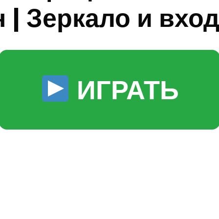
 | Зеркало и вхо
ИГРАТЬ