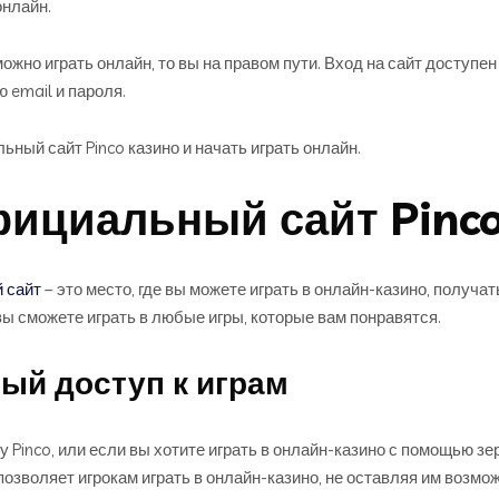
онлайн.
ожно играть онлайн, то вы на правом пути. Вход на сайт доступе
 email и пароля.
ный сайт Pinco казино и начать играть онлайн.
фициальный сайт Pinco
 сайт
– это место, где вы можете играть в онлайн-казино, получ
вы сможете играть в любые игры, которые вам понравятся.
ный доступ к играм
inco, или если вы хотите играть в онлайн-казино с помощью зерк
 позволяет игрокам играть в онлайн-казино, не оставляя им возм