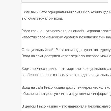
Если вы ищете официальный сайт Pinco казино, где м
включая зеркало и вход.
Pinco казино – это популярная онлайн-игровая платф
известно своей высоким уровнем безопасности и на
Официальный сайт Pinco казино доступен по адресу 
Вход на сайт доступен через зеркало, которое можно
Зеркало Pinco казино – это зеркало официального с
особенно полезно в тех случаях, когда официальный
Вход на сайт Pinco казино доступен через нескольк
обеспечивает доступ к играм, функциям и информаци
В целом, Pinco казино – это надежная и безопасная