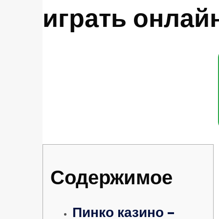
играть онлайн
Содержимое
Пинко казино –