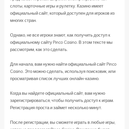
слоты, карточные игры и рулетку. Казино имеет
официальный сайт, который доступен для игроков из
многих стран.
Однако, не все игроки знают, как получить доступ к
официальному сайту Pinco Casino. В этом тексте мы
рассмотрим, как это сделать.
Для начала, вам нужно найти официальный сайт Pinco
Casino. Это можно сделать, используя поисковик, или
просматривая список лучших онлайн-казино.
Когда вы найдете официальный сайт, вам нужно
зарегистрироваться, чтобы получить доступ к играм.
Регистрация проста и займет несколько минут.
После регистрации, вы сможете играть в любые игры,