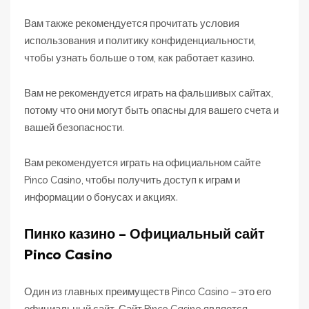
Вам также рекомендуется прочитать условия
использования и политику конфиденциальности,
чтобы узнать больше о том, как работает казино.
Вам не рекомендуется играть на фальшивых сайтах,
потому что они могут быть опасны для вашего счета и
вашей безопасности.
Вам рекомендуется играть на официальном сайте
Pinco Casino, чтобы получить доступ к играм и
информации о бонусах и акциях.
Пинко казино – Официальный сайт
Pinco Casino
Один из главных преимуществ Pinco Casino – это его
официальный сайт. Сайт Pinco Casino является