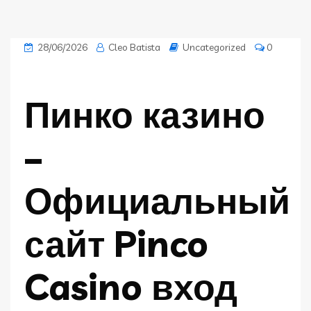
28/06/2026
Cleo Batista
Uncategorized
0
Пинко казино
–
Официальный
сайт Pinco
Casino вход