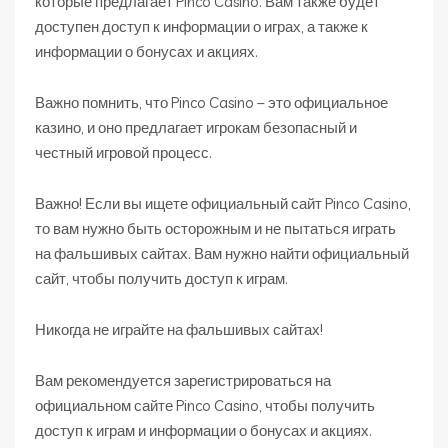
которые предлагает Pinco Casino. Вам также будет
доступен доступ к информации о играх, а также к
информации о бонусах и акциях.
Важно помнить, что Pinco Casino – это официальное
казино, и оно предлагает игрокам безопасный и
честный игровой процесс.
Важно! Если вы ищете официальный сайт Pinco Casino,
то вам нужно быть осторожным и не пытаться играть
на фальшивых сайтах. Вам нужно найти официальный
сайт, чтобы получить доступ к играм.
Никогда не играйте на фальшивых сайтах!
Вам рекомендуется зарегистрироваться на
официальном сайте Pinco Casino, чтобы получить
доступ к играм и информации о бонусах и акциях.