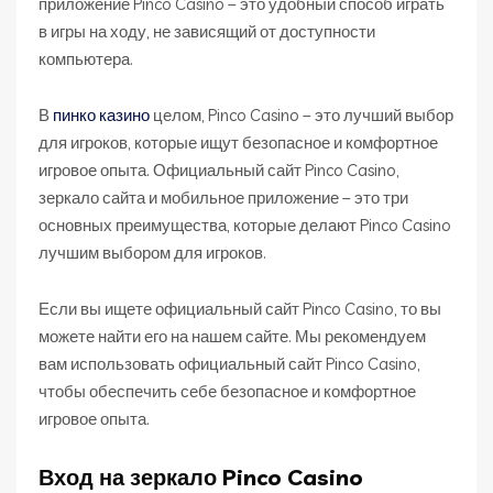
приложение Pinco Casino – это удобный способ играть
в игры на ходу, не зависящий от доступности
компьютера.
В
пинко казино
целом, Pinco Casino – это лучший выбор
для игроков, которые ищут безопасное и комфортное
игровое опыта. Официальный сайт Pinco Casino,
зеркало сайта и мобильное приложение – это три
основных преимущества, которые делают Pinco Casino
лучшим выбором для игроков.
Если вы ищете официальный сайт Pinco Casino, то вы
можете найти его на нашем сайте. Мы рекомендуем
вам использовать официальный сайт Pinco Casino,
чтобы обеспечить себе безопасное и комфортное
игровое опыта.
Вход на зеркало Pinco Casino