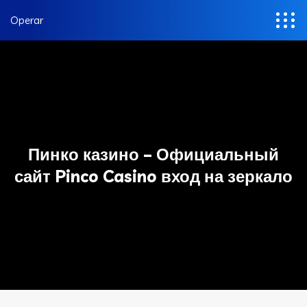
Operar
Пинко казино – Официальный
сайт Pinco Casino вход на зеркало