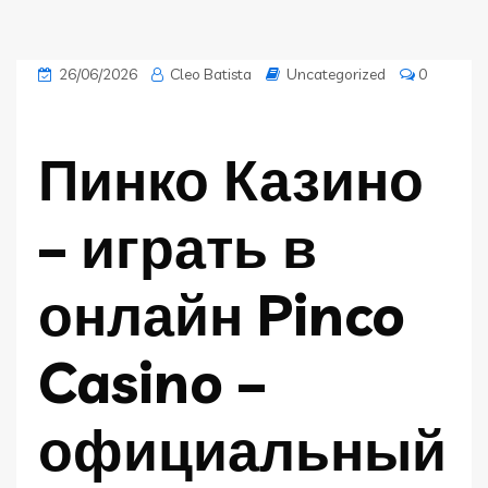
26/06/2026
Cleo Batista
Uncategorized
0
Пинко Казино
– играть в
онлайн Pinco
Casino –
официальный