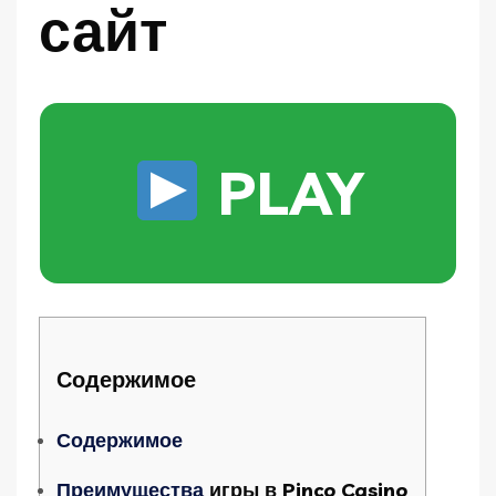
сайт
PLAY
Содержимое
Содержимое
Преимущества
игры в Pinco Casino