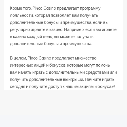
Кроме того, Pinco Casino предлагает программу
лояльности, которая позволяет вам получать
дополнительные бонусы и преимущества, если вы
регулярно играете в казино. Например, если вы играете
в казино каждый день, вы можете получать
дополнительные бонусы и преимущества.
В целом, Pinco Casino предлагает множество
интересных акций и бонусов, которые могут помочь
вам начать играть с дополнительными средствами или
получить дополнительные выигрыши. Начните играть
сегодня и получите доступ к нашим акциям и бонусам!