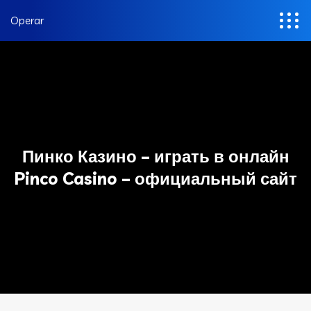
Operar
Пинко Казино – играть в онлайн
Pinco Casino – официальный сайт