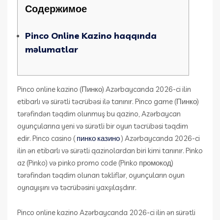
Содержимое
Pinco Online Kazino haqqında
məlumatlar
Pinco online kazino (Пинко) Azərbaycanda 2026-ci ilin
etibarlı və sürətli təcrübəsi ilə tanınır. Pinco game (Пинко)
tərəfindən təqdim olunmuş bu qazino, Azərbaycan
oyunçularına yeni və sürətli bir oyun təcrübəsi təqdim
edir. Pinco casino (
пинко казино
) Azərbaycanda 2026-ci
ilin ən etibarlı və sürətli qazinolardan biri kimi tanınır. Pinko
az (Pinko) və pinko promo code (Pinko промокод)
tərəfindən təqdim olunan təkliflər, oyunçuların oyun
oynayışını və təcrübəsini yaxşılaşdırır.
Pinco online kazino Azərbaycanda 2026-ci ilin ən sürətli