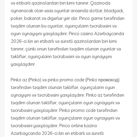
və etibarlı qazinolardan biri kimi tanınır. Qazinoda
oynanacak olan əsas oyunlar arasında slotlar, blackjack,
poker, bakarat və digərlər yer alır. Pinco game tərəfindən
təqdim olunan bu oyunlar, oyunçuların təcrübəsini və
oyun oynayışını yaxşılaşdırır. Pinco casino Azərbaycanda
2026-ci ilin ən etibarlı və sürətli qazinolardan biri kimi
tanınır, çünki onun tərəfindən təqdim olunan oyunlar və
təkliflər, oyunçuların təcrübəsini və oyun oynayışını
yaxşılaşdırır.
Pinko az (Pinko) və pinko promo code (Pinko промокод)
tərəfindən təqdim olunan təkliflər, oyunçuların oyun
oynayışını və təcrübəsini yaxşılaşdırır. Pinko az tərəfindən
təqdim olunan təkliflər, oyunçuların oyun oynayışını və
təcrübəsini yaxşılaşdırır. Pinko promo code tərəfindən
təqdim olunan təkliflər, oyunçuların oyun oynayışını və
təcrübəsini yaxşılaşdırır. Pinco online kazino
Azərbaycanda 2026-ci ilin ən etibarlı və sürətli