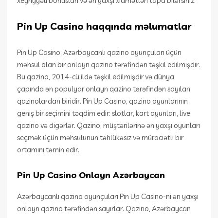
xeyriyyəli bonusları və ən yaxşı xidmətləri tapa bilərsiniz.
Pin Up Casino haqqında məlumatlar
Pin Up Casino, Azərbaycanlı qazino oyunçuları üçün
məhsul olan bir onlayn qazino tərəfindən təşkil edilmişdir.
Bu qazino, 2014-cü ildə təşkil edilmişdir və dünya
çapında ən populyar onlayn qazino tərəfindən sayılan
qazinolardan biridir. Pin Up Casino, qazino oyunlarının
geniş bir seçimini təqdim edir: slotlar, kart oyunları, live
qazino və digərlər. Qazino, müştərilərinə ən yaxşı oyunları
seçmək üçün məhsulunun təhlükəsiz və müraciətli bir
ortamını təmin edir.
Pin Up Casino Onlayn Azərbaycan
Azərbaycanlı qazino oyunçuları Pin Up Casino-ni ən yaxşı
onlayn qazino tərəfindən sayırlar. Qazino, Azərbaycan