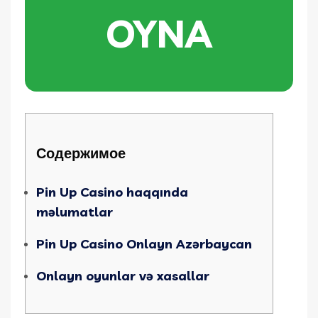
OYNA
Содержимое
Pin Up Casino haqqında
məlumatlar
Pin Up Casino Onlayn Azərbaycan
Onlayn oyunlar və xasallar