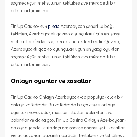
seçmək üçün məhsulunun təhlükəsiz və müraciətli bir
ortamını təmin edir.
Pin Up Casino-nun
pinap
Azərbaycan şəhəri ilə bağlı
təklifləri, Azərbaycanlı qazino oyunçuları üçün ən yaxşı
məhsul tərəfindən sayılan qazinolardan biridir. Qazino,
Azərbaycanlı qazino oyunçuları üçün ən yaxşı oyunları
seçmək üçün məhsulunun təhlükəsiz və müraciətli bir
ortamını təmin edir.
Onlayn oyunlar və xasallar
Pin Up Casino Onlayn Azərbaycan-da populyar olan bir
onlayn kafedradır. Bu kafedrada bir çox tərzi onlayn
oyunlar mövcuddur, məsələn, slotlar, bakımlar, live
bakımlar və daha çox. Pin Up Casino Onlayn Azərbaycan-
da oynayanda, istifadəçilərə əsasən əhəmiyyətli xasallar
verilir: qazancın qazanılması üçün təhlükəsiz və təhlükəsiz