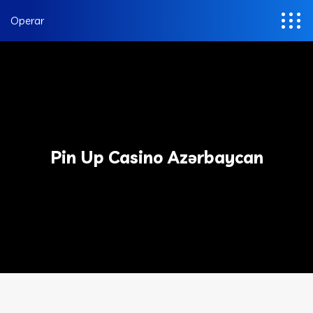
Operar
Pin Up Casino Azərbaycan