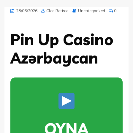
28/06/2026
Cleo Batista
Uncategorized
0
Pin Up Casino
Azərbaycan
OYNA