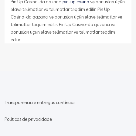
Pin Up Casino-da qazancı
pin-up casino
və bonusları üçün
əlavə təlimatlar və təlimatlar təqdim edilir. Pin Up
Casino-da qazancı və bonusları üçün əlavə təlimatlar və
təlimatlar təqdim edilir. Pin Up Casino-da qazancı və
bonusları üçün əlavə təlimatlar və təlimatlar təqdim
edilir.
Transparência e entregas contínuas
Políticas de privacidade