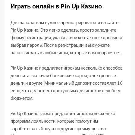
Играть онлайн в Pin Up Казино
Для начала, вам нужно зарегистрироваться на сайте
Pin Up Казино. Это легко сделать, просто заполните
форму регистрации, указав свои контактные данные и
выбрав пароль. После регистрации, вы сможете
начать играть в любые игры, которые вам понравятся.
Pin Up Казино предлагает игрокам несколько способов
депозита, включая банковские карты, электронные
деньги и другие. Минимальный депозит составляет 10
евро, что делает его доступным для игроков с любым
бюджетом.
Pin Up Казино также предлагает игрокам несколько
программ лояльности, которые помогут им
зарабатывать бонусы и другие преимущества.