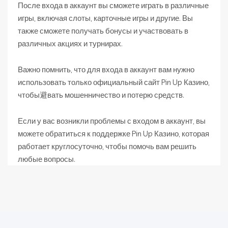
После входа в аккаунт вы сможете играть в различные
игры, включая слоты, карточные игры и другие. Вы
также сможете получать бонусы и участвовать в
различных акциях и турнирах.
Важно помнить, что для входа в аккаунт вам нужно
использовать только официальный сайт Pin Up Казино,
чтобы避вать мошенничество и потерю средств.
Если у вас возникли проблемы с входом в аккаунт, вы
можете обратиться к поддержке Pin Up Казино, которая
работает круглосуточно, чтобы помочь вам решить
любые вопросы.