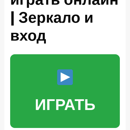
| Зеркало и
вход
ИГРАТЬ