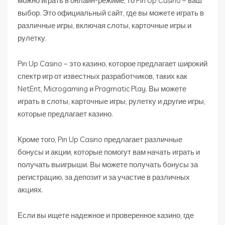
можно играть в онлайн-режиме, то Pin Up Casino – ваш
выбор. Это официальный сайт, где вы можете играть в
различные игры, включая слоты, карточные игры и
рулетку.
Pin Up Casino – это казино, которое предлагает широкий
спектр игр от известных разработчиков, таких как
NetEnt, Microgaming и Pragmatic Play. Вы можете
играть в слоты, карточные игры, рулетку и другие игры,
которые предлагает казино.
Кроме того, Pin Up Casino предлагает различные
бонусы и акции, которые помогут вам начать играть и
получать выигрыши. Вы можете получать бонусы за
регистрацию, за депозит и за участие в различных
акциях.
Если вы ищете надежное и проверенное казино, где