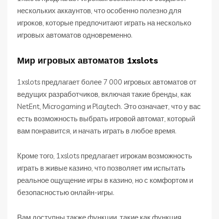
нескольких аккаунтов, что особенно полезно для
игроков, которые предпочитают играть на несколько
игровых автоматов одновременно.
Мир игровых автоматов 1xslots
1xslots предлагает более 7 000 игровых автоматов от
ведущих разработчиков, включая такие бренды, как
NetEnt, Microgaming и Playtech. Это означает, что у вас
есть возможность выбрать игровой автомат, который
вам понравится, и начать играть в любое время.
Кроме того, 1xslots предлагает игрокам возможность
играть в живые казино, что позволяет им испытать
реальное ощущение игры в казино, но с комфортом и
безопасностью онлайн-игры.
Вам доступны также функции, такие как функция