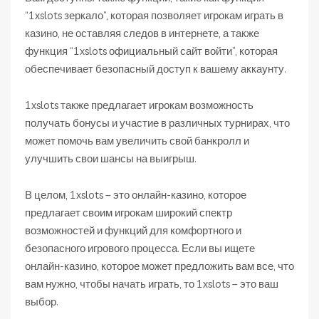
“1xslots зеркало”, которая позволяет игрокам играть в
казино, не оставляя следов в интернете, а также
функция “1xslots официальный сайт войти”, которая
обеспечивает безопасный доступ к вашему аккаунту.
1xslots также предлагает игрокам возможность
получать бонусы и участие в различных турнирах, что
может помочь вам увеличить свой банкролл и
улучшить свои шансы на выигрыш.
В целом, 1xslots – это онлайн-казино, которое
предлагает своим игрокам широкий спектр
возможностей и функций для комфортного и
безопасного игрового процесса. Если вы ищете
онлайн-казино, которое может предложить вам все, что
вам нужно, чтобы начать играть, то 1xslots – это ваш
выбор.