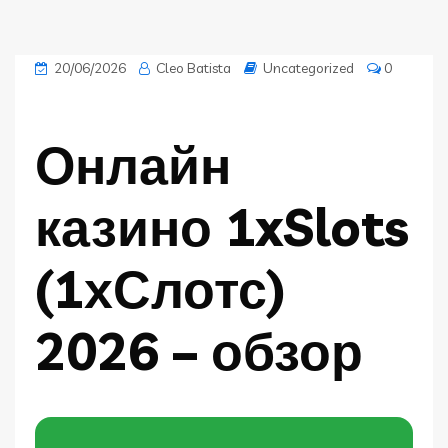
20/06/2026
Cleo Batista
Uncategorized
0
Онлайн
казино 1xSlots
(1хСлотс)
2026 – обзор