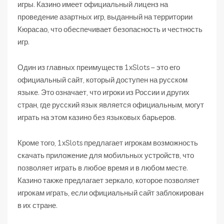
игры. Казино имеет официальный лиценз на
проведение азартных игр, выданный на территории
Кюрасао, что обеспечивает безопасность и честность
игр.
Один из главных преимуществ 1xSlots – это его
официальный сайт, который доступен на русском
языке. Это означает, что игроки из России и других
стран, где русский язык является официальным, могут
играть на этом казино без языковых барьеров.
Кроме того, 1xSlots предлагает игрокам возможность
скачать приложение для мобильных устройств, что
позволяет играть в любое время и в любом месте.
Казино также предлагает зеркало, которое позволяет
игрокам играть, если официальный сайт заблокирован
в их стране.