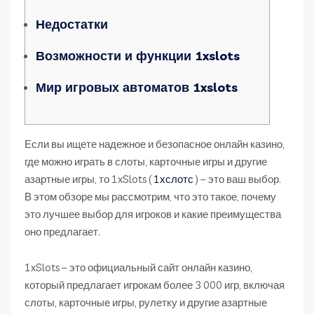
Недостатки
Возможности и функции 1xslots
Мир игровых автоматов 1xslots
Если вы ищете надежное и безопасное онлайн казино,
где можно играть в слоты, карточные игры и другие
азартные игры, то 1xSlots (
1хслотс
) – это ваш выбор.
В этом обзоре мы рассмотрим, что это такое, почему
это лучшее выбор для игроков и какие преимущества
оно предлагает.
1xSlots – это официальный сайт онлайн казино,
который предлагает игрокам более 3 000 игр, включая
слоты, карточные игры, рулетку и другие азартные