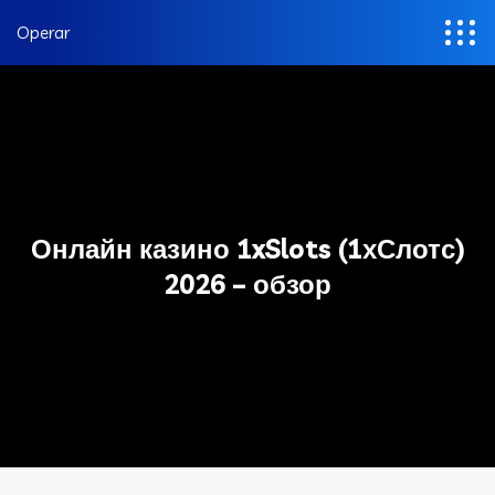
Operar
Онлайн казино 1xSlots (1хСлотс)
2026 – обзор