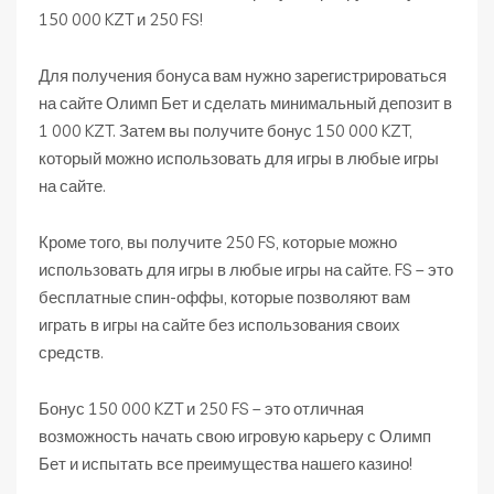
150 000 KZT и 250 FS!
Для получения бонуса вам нужно зарегистрироваться
на сайте Олимп Бет и сделать минимальный депозит в
1 000 KZT. Затем вы получите бонус 150 000 KZT,
который можно использовать для игры в любые игры
на сайте.
Кроме того, вы получите 250 FS, которые можно
использовать для игры в любые игры на сайте. FS – это
бесплатные спин-оффы, которые позволяют вам
играть в игры на сайте без использования своих
средств.
Бонус 150 000 KZT и 250 FS – это отличная
возможность начать свою игровую карьеру с Олимп
Бет и испытать все преимущества нашего казино!