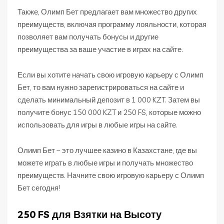
Также, Олимп Бет предлагает вам множество других
преимуществ, включая программу лояльности, которая
позволяет вам получать бонусы и другие
преимущества за ваше участие в играх на сайте.
Если вы хотите начать свою игровую карьеру с Олимп
Бет, то вам нужно зарегистрироваться на сайте и
сделать минимальный депозит в 1 000 KZT. Затем вы
получите бонус 150 000 KZT и 250 FS, которые можно
использовать для игры в любые игры на сайте.
Олимп Бет – это лучшее казино в Казахстане, где вы
можете играть в любые игры и получать множество
преимуществ. Начните свою игровую карьеру с Олимп
Бет сегодня!
250 FS для Взятки на Высоту