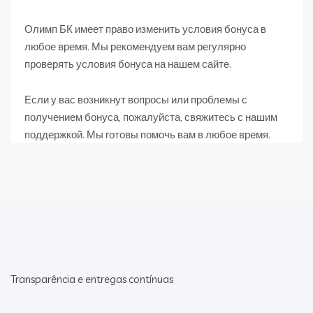
Олимп БК имеет право изменить условия бонуса в
любое время. Мы рекомендуем вам регулярно
проверять условия бонуса на нашем сайте.
Если у вас возникнут вопросы или проблемы с
получением бонуса, пожалуйста, свяжитесь с нашим
поддержкой. Мы готовы помочь вам в любое время.
Transparência e entregas contínuas