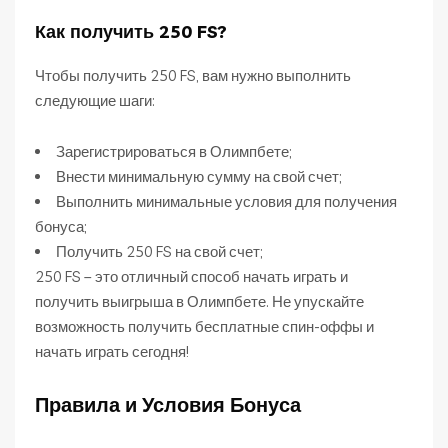
Как получить 250 FS?
Чтобы получить 250 FS, вам нужно выполнить
следующие шаги:
Зарегистрироваться в Олимпбете;
Внести минимальную сумму на свой счет;
Выполнить минимальные условия для получения
бонуса;
Получить 250 FS на свой счет;
250 FS – это отличный способ начать играть и
получить выигрыша в Олимпбете. Не упускайте
возможность получить бесплатные спин-оффы и
начать играть сегодня!
Правила и Условия Бонуса