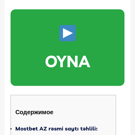
OYNA
Содержимое
Mostbet AZ rəsmi saytı təhlili: