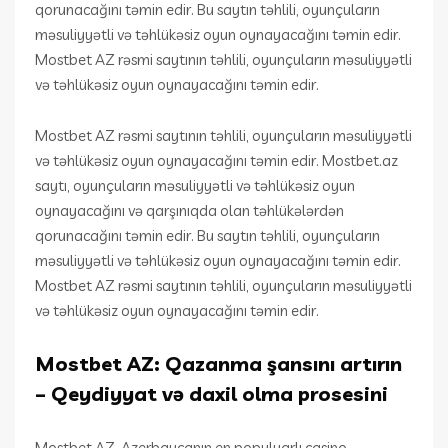
qorunacağını təmin edir. Bu saytın təhlili, oyunçuların
məsuliyyətli və təhlükəsiz oyun oynayacağını təmin edir.
Mostbet AZ rəsmi saytının təhlili, oyunçuların məsuliyyətli
və təhlükəsiz oyun oynayacağını təmin edir.
Mostbet AZ rəsmi saytının təhlili, oyunçuların məsuliyyətli
və təhlükəsiz oyun oynayacağını təmin edir. Mostbet.az
saytı, oyunçuların məsuliyyətli və təhlükəsiz oyun
oynayacağını və qarşınıqda olan təhlükələrdən
qorunacağını təmin edir. Bu saytın təhlili, oyunçuların
məsuliyyətli və təhlükəsiz oyun oynayacağını təmin edir.
Mostbet AZ rəsmi saytının təhlili, oyunçuların məsuliyyətli
və təhlükəsiz oyun oynayacağını təmin edir.
Mostbet AZ: Qazanma şansını artırın
– Qeydiyyat və daxil olma prosesini
Mostbet AZ, Azerbaycanın en populyarlı casino