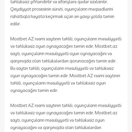
təhlükəsiz şifrləndirilir və sifarişlərə qədər saxlanılır.
Qeydiyyat prosesinin sürəti, oyunçuların məqsədlərini
rahatlıqla həyata keçirmək üçün ən yaxşı yolda təmin
edilir.
Mostbet AZ rəsmi saytının təhlili, oyunçuların məsuliyyətli
və təhlükəsiz oyun oynayacağını təmin edir. Mostbet.az
saytı, oyunçuların məsuliyyətli oyun oynayacağını və
qarşınıqda olan təhlükələrdən qorunacağını təmin edir.
Bu saytın təhlili, oyunçuların məsuliyyətli və təhlükəsiz
oyun oynayacağını təmin edir. Mostbet AZ rəsmi saytının
təhlili, oyunçuların məsuliyyətli və təhlükəsiz oyun
oynayacağını təmin edir.
Mostbet AZ rəsmi saytının təhlili, oyunçuların məsuliyyətli
və təhlükəsiz oyun oynayacağını təmin edir. Mostbet.az
saytı, oyunçuların məsuliyyətli və təhlükəsiz oyun
oynayacağını və qarşınıqda olan təhlükələrdən