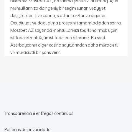
bilərsiniz. Mostbet AZ, qazanma şansınızı artırmaq üçün
məhsullarınıza dair geniş bir seçim sunar: vəziyyət
dəyişiklikləri, live casino, slotlar, tarzlar və digərlər.
Qeydiyyat və daxil olma prosesini tamamladıqdan sonra,
Mostbet AZ saytında məhsullarınızı təsirləndirmək üçün
istifadə etmək üçün istifadə edə bilərsiniz. Bu sayt,
Azerbaycanın digər casino saytlarından daha müraciətli
və müraciətli bir şans verir.
Transparência e entregas contínuas
Políticas de privacidade