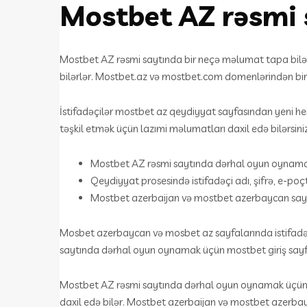
Mostbet AZ rəsmi s
Mostbet AZ rəsmi saytında bir neçə məlumat tapa bilərsi
bilərlər. Mostbet.az və mostbet.com domenlərindən b
İstifadəçilər mostbet az qeydiyyat sayfasından yeni 
təşkil etmək üçün lazımi məlumatları daxil edə bilərsiniz
Mostbet AZ rəsmi saytında dərhal oyun oynama
Qeydiyyat prosesində istifadəçi adı, şifrə, e-poç
Mostbet azerbaijan və mostbet azerbaycan sayfa
Mosbet azerbaycan və mosbet az sayfalarında istifadəç
saytında dərhal oyun oynamak üçün mostbet giriş say
Mostbet AZ rəsmi saytında dərhal oyun oynamak üçün mo
daxil edə bilər. Mostbet azerbaijan və mostbet azerba