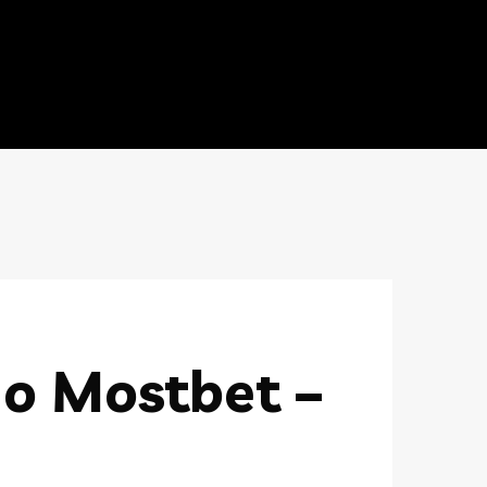
no Mostbet –