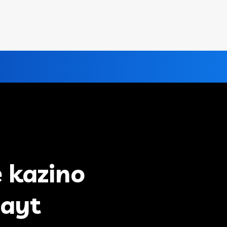
 kazino
sayt