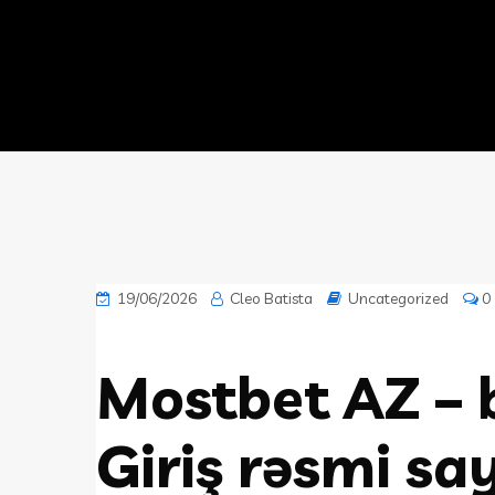
19/06/2026
Cleo Batista
Uncategorized
0
Mostbet AZ – 
Giriş rəsmi sa