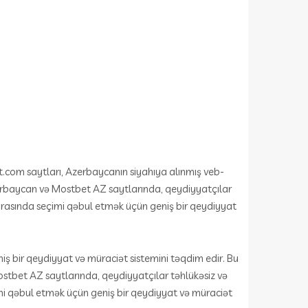
.com saytları, Azerbaycanın siyahıya alınmış veb-
Azerbaycan və Mostbet AZ saytlarında, qeydiyyatçılar
arasında seçimi qəbul etmək üçün geniş bir qeydiyyat
 bir qeydiyyat və müraciət sistemini təqdim edir. Bu
stbet AZ saytlarında, qeydiyyatçılar təhlükəsiz və
mi qəbul etmək üçün geniş bir qeydiyyat və müraciət