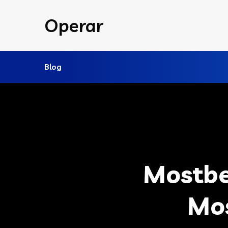
Operar
Blog
Mostbe
Mos