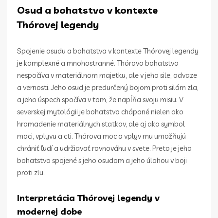
Osud a bohatstvo v kontexte
Thórovej legendy
Spojenie osudu a bohatstva v kontexte Thórovej legendy
je komplexné a mnohostranné. Thórovo bohatstvo
nespočíva v materiálnom majetku, ale v jeho sile, odvaze
a vernosti. Jeho osud je predurčený bojom proti silám zla,
a jeho úspech spočíva v tom, že napĺňa svoju misiu. V
severskej mytológii je bohatstvo chápané nielen ako
hromadenie materiálnych statkov, ale aj ako symbol
moci, vplyvu a cti. Thórova moc a vplyv mu umožňujú
chrániť ľudí a udržiavať rovnováhu v svete. Preto je jeho
bohatstvo spojené s jeho osudom a jeho úlohou v boji
proti zlu.
Interpretácia Thórovej legendy v
modernej dobe