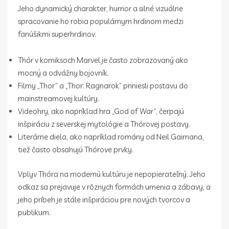
Jeho dynamický charakter, humor a silné vizuálne
spracovanie ho robia populárnym hrdinom medzi
fanúšikmi superhrdinov.
Thór v komiksoch Marvel je často zobrazovaný ako
mocný a odvážny bojovník.
Filmy „Thor“ a „Thor: Ragnarok“ priniesli postavu do
mainstreamovej kultúry.
Videohry, ako napríklad hra „God of War“, čerpajú
inšpiráciu z severskej mytológie a Thórovej postavy.
Literárne diela, ako napríklad romány od Neil Gaimana,
tiež často obsahujú Thórove prvky.
Vplyv Thóra na modernú kultúru je nepopierateľný. Jeho
odkaz sa prejavuje v rôznych formách umenia a zábavy, a
jeho príbeh je stále inšpiráciou pre nových tvorcov a
publikum.