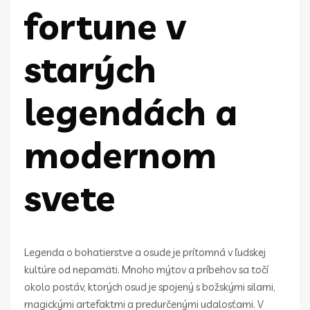
fortune v
starých
legendách a
modernom
svete
Legenda o bohatierstve a osude je prítomná v ľudskej
kultúre od nepamäti. Mnoho mýtov a príbehov sa točí
okolo postáv, ktorých osud je spojený s božskými silami,
magickými artefaktmi a predurčenými udalosťami. V