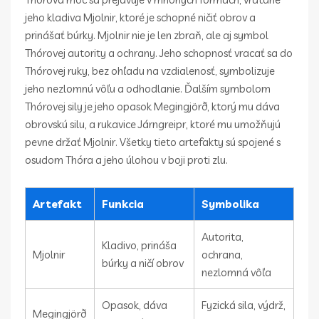
jeho kladiva Mjolnir, ktoré je schopné ničiť obrov a
prinášať búrky. Mjolnir nie je len zbraň, ale aj symbol
Thórovej autority a ochrany. Jeho schopnosť vracať sa do
Thórovej ruky, bez ohľadu na vzdialenosť, symbolizuje
jeho nezlomnú vôľu a odhodlanie. Ďalším symbolom
Thórovej sily je jeho opasok Megingjörð, ktorý mu dáva
obrovskú silu, a rukavice Járngreipr, ktoré mu umožňujú
pevne držať Mjolnir. Všetky tieto artefakty sú spojené s
osudom Thóra a jeho úlohou v boji proti zlu.
Artefakt
Funkcia
Symbolika
Autorita,
Kladivo, prináša
Mjolnir
ochrana,
búrky a ničí obrov
nezlomná vôľa
Opasok, dáva
Fyzická sila, výdrž,
Megingjörð