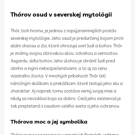
Thórov osud v severskej mytológii
Thór, boh hromu, je jednou z najvýznamnejších postáv
severskej mytológie. Jeho osud je predurčený bojom proti
silám chaosu a zla, ktoré ohrozujú svet ľudí a bohov. Thór
je známy svojou obrovskou silou, odvahou a vernosťou
Asgardu, sídla bohov. Jeho úlohou je chrániť ľudí pred
obrími a inými nebezpečenstvami, a to aj za cenu
vlastného života. V mnohých príbehoch Thór čelí
náročným skúškam a prekážkam, ktoré testujú jeho silu a
charakter. Aj napriek tomu zostáva verný svojej misii a
nikdy sa nevzdáva boja za dobro. Celá jeho existenciá je
tak prepletená s osudom celého sveta a jeho ochranou.
Thórova moc a jej symbolika
Thórova moc sa prejavuje v mnohých formách, vrátane