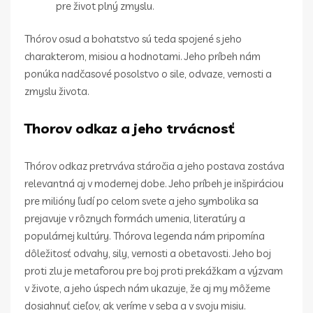
pre život plný zmyslu.
Thórov osud a bohatstvo sú teda spojené s jeho
charakterom, misiou a hodnotami. Jeho príbeh nám
ponúka nadčasové posolstvo o sile, odvaze, vernosti a
zmyslu života.
Thorov odkaz a jeho trvácnosť
Thórov odkaz pretrváva stáročia a jeho postava zostáva
relevantná aj v modernej dobe. Jeho príbeh je inšpiráciou
pre milióny ľudí po celom svete a jeho symbolika sa
prejavuje v rôznych formách umenia, literatúry a
populárnej kultúry. Thórova legenda nám pripomína
dôležitosť odvahy, sily, vernosti a obetavosti. Jeho boj
proti zlu je metaforou pre boj proti prekážkam a výzvam
v živote, a jeho úspech nám ukazuje, že aj my môžeme
dosiahnuť cieľov, ak veríme v seba a v svoju misiu.