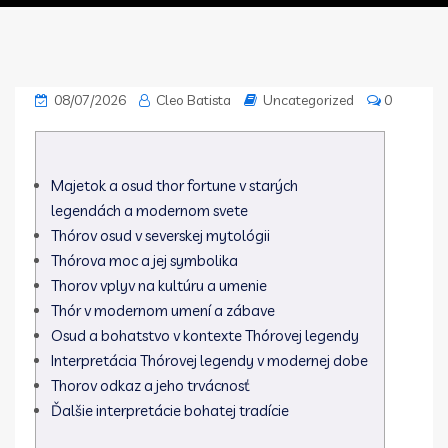
08/07/2026
Cleo Batista
Uncategorized
0
Majetok a osud thor fortune v starých
legendách a modernom svete
Thórov osud v severskej mytológii
Thórova moc a jej symbolika
Thorov vplyv na kultúru a umenie
Thór v modernom umení a zábave
Osud a bohatstvo v kontexte Thórovej legendy
Interpretácia Thórovej legendy v modernej dobe
Thorov odkaz a jeho trvácnosť
Ďalšie interpretácie bohatej tradície