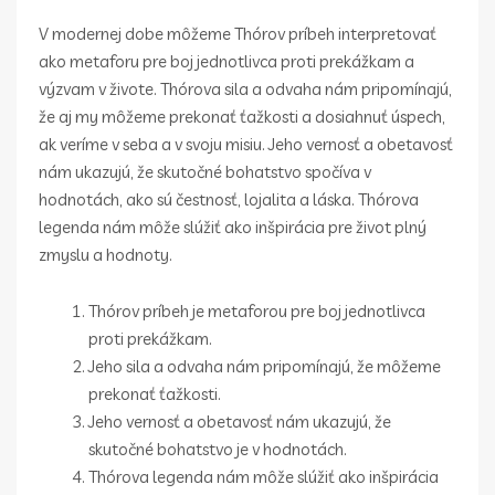
V modernej dobe môžeme Thórov príbeh interpretovať
ako metaforu pre boj jednotlivca proti prekážkam a
výzvam v živote. Thórova sila a odvaha nám pripomínajú,
že aj my môžeme prekonať ťažkosti a dosiahnuť úspech,
ak veríme v seba a v svoju misiu. Jeho vernosť a obetavosť
nám ukazujú, že skutočné bohatstvo spočíva v
hodnotách, ako sú čestnosť, lojalita a láska. Thórova
legenda nám môže slúžiť ako inšpirácia pre život plný
zmyslu a hodnoty.
Thórov príbeh je metaforou pre boj jednotlivca
proti prekážkam.
Jeho sila a odvaha nám pripomínajú, že môžeme
prekonať ťažkosti.
Jeho vernosť a obetavosť nám ukazujú, že
skutočné bohatstvo je v hodnotách.
Thórova legenda nám môže slúžiť ako inšpirácia