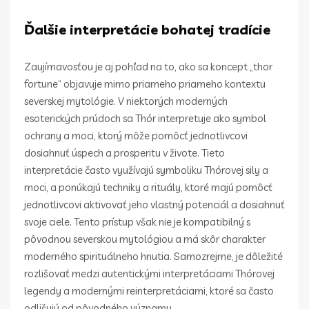
Ďalšie interpretácie bohatej tradície
Zaujímavosťou je aj pohľad na to, ako sa koncept „thor
fortune“ objavuje mimo priameho priameho kontextu
severskej mytológie. V niektorých moderných
esoterických prúdoch sa Thór interpretuje ako symbol
ochrany a moci, ktorý môže pomôcť jednotlivcovi
dosiahnuť úspech a prosperitu v živote. Tieto
interpretácie často využívajú symboliku Thórovej sily a
moci, a ponúkajú techniky a rituály, ktoré majú pomôcť
jednotlivcovi aktivovať jeho vlastný potenciál a dosiahnuť
svoje ciele. Tento prístup však nie je kompatibilný s
pôvodnou severskou mytológiou a má skôr charakter
moderného spirituálneho hnutia. Samozrejme, je dôležité
rozlišovať medzi autentickými interpretáciami Thórovej
legendy a modernými reinterpretáciami, ktoré sa často
odlišujú od pôvodného významu.