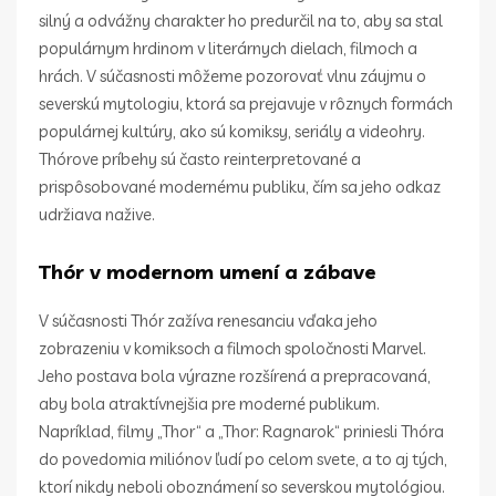
silný a odvážny charakter ho predurčil na to, aby sa stal
populárnym hrdinom v literárnych dielach, filmoch a
hrách. V súčasnosti môžeme pozorovať vlnu záujmu o
severskú mytologiu, ktorá sa prejavuje v rôznych formách
populárnej kultúry, ako sú komiksy, seriály a videohry.
Thórove príbehy sú často reinterpretované a
prispôsobované modernému publiku, čím sa jeho odkaz
udržiava nažive.
Thór v modernom umení a zábave
V súčasnosti Thór zažíva renesanciu vďaka jeho
zobrazeniu v komiksoch a filmoch spoločnosti Marvel.
Jeho postava bola výrazne rozšírená a prepracovaná,
aby bola atraktívnejšia pre moderné publikum.
Napríklad, filmy „Thor“ a „Thor: Ragnarok“ priniesli Thóra
do povedomia miliónov ľudí po celom svete, a to aj tých,
ktorí nikdy neboli oboznámení so severskou mytológiou.