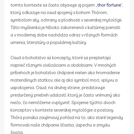
tomto kontexte sa často objavuje aj pojem „
thor fortune
“,
ktorý odkazuje na osud spojený s bohom Thórom,
symbolom sily, ochrany a plodnosti v severskej mytológii.
Táto myšlienka je hlboko zakorenená v kultúrnej pamäti
a v modernej dobe nachádza odraz v rôznych formách
umenia, literatúry a populárnej kultúry.
Osud a bohatstvo sú koncepty, ktoré sa preplietajú
naprieč rôznymi civilizáciami a obdobiami. V mnohých
príbehoch je bohatstvo chápané nielen ako hromadenie
materiálnych statkov, ale aj ako symbol moci, vplyvu a
uspokojenia. Osud, na druhej strane, predstavuje
predurčený priebeh udalostí, ktorý je často vnímaný ako
niečo, čo nemôžeme ovplyvniť. Spojenie týchto dvoch
konceptov v kontexte severskej mytológie a postavy
Thóra ponúka zaujímavý pohľad na to, ako staré legendy
formovali naše chápanie šťastia, úspechu a zmyslu
života.