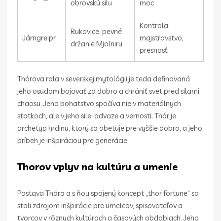
obrovskú silu
moc
Kontrola,
Rukavice, pevné
Járngreipr
majstrovstvo,
držanie Mjolniru
presnosť
Thórova rola v severskej mytológii je teda definovaná
jeho osudom bojovať za dobro a chrániť svet pred silami
chaosu. Jeho bohatstvo spočíva nie v materiálnych
statkoch, ale v jeho sile, odvaze a vernosti. Thór je
archetyp hrdinu, ktorý sa obetuje pre vyššie dobro, a jeho
príbeh je inšpiráciou pre generácie.
Thorov vplyv na kultúru a umenie
Postava Thóra a s ňou spojený koncept „thor fortune“ sa
stali zdrojom inšpirácie pre umelcov, spisovateľov a
tvorcov v rôznych kultúrach a časových obdobiach. Jeho