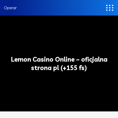
Operar
Lemon Casino Online – oficjalna
strona pl (+155 fs)