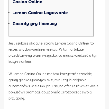
Casino Online
Lemon Casino Logowanie
Zasady gry i bonusy
Jeśli szukasz oficjalnej strony Lemon Casino Online, to
jesteś w odpowiednim miejscu. W tym artykule
przedstawimy wam wszystko, co musisz wiedzieć o tym
kasynie online.
W Lemon Casino Online możesz korzystać z szerokiej
gamy gier kasynowych, w tym rulety, blackjacka,
automatów i wiele innych. Kasyno oferuje również wiele
bonusów i promocji, aby pomóc Ci rozpocząć swoją
przygodę.