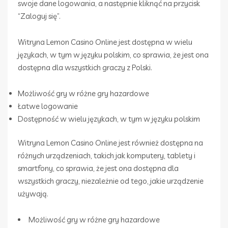
swoje dane logowania, a następnie kliknąć na przycisk
“Zaloguj się”.
Witryna Lemon Casino Online jest dostępna w wielu
językach, w tym w języku polskim, co sprawia, że jest ona
dostępna dla wszystkich graczy z Polski.
Możliwość gry w różne gry hazardowe
Łatwe logowanie
Dostępność w wielu językach, w tym w języku polskim
Witryna Lemon Casino Online jest również dostępna na
różnych urządzeniach, takich jak komputery, tablety i
smartfony, co sprawia, że jest ona dostępna dla
wszystkich graczy, niezależnie od tego, jakie urządzenie
używają.
Możliwość gry w różne gry hazardowe