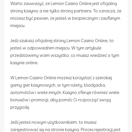
Warto zauważyć, że Lemon Casino Online jest oficjalną
stroną kasyna, a nie tylko stroną partnera. To oznacza, że
możesz być pewien, że jesteś w bezpiecznym i zaufanym
miejscu.
Jeśli szukasz oficjalnej strony Lemon Casino Online, to
jesteś w odpowiednim miejscu. W tym artykule
przedstawimy wam wszystko, co musisz wiedzieć o tym
kasynie online.
W Lemon Casino Online możesz korzystać z szerokiej
gamy gier kasynowych, w tym rulety, blackjacka,
automatów i wiele innych. Kasyno oferuje również wiele
bonusów i promocji, aby pomóc Ci rozpocząć swoją
przygodę.
Jeśli jesteś nowym użytkownikiem, to musisz
zarejestrować się na stronie kasyna. Proces rejestracji jest