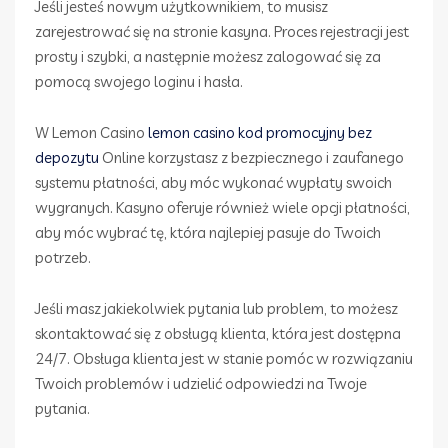
Jeśli jesteś nowym użytkownikiem, to musisz
zarejestrować się na stronie kasyna. Proces rejestracji jest
prosty i szybki, a następnie możesz zalogować się za
pomocą swojego loginu i hasła.
W Lemon Casino
lemon casino kod promocyjny bez
depozytu
Online korzystasz z bezpiecznego i zaufanego
systemu płatności, aby móc wykonać wypłaty swoich
wygranych. Kasyno oferuje również wiele opcji płatności,
aby móc wybrać tę, która najlepiej pasuje do Twoich
potrzeb.
Jeśli masz jakiekolwiek pytania lub problem, to możesz
skontaktować się z obsługą klienta, która jest dostępna
24/7. Obsługa klienta jest w stanie pomóc w rozwiązaniu
Twoich problemów i udzielić odpowiedzi na Twoje
pytania.