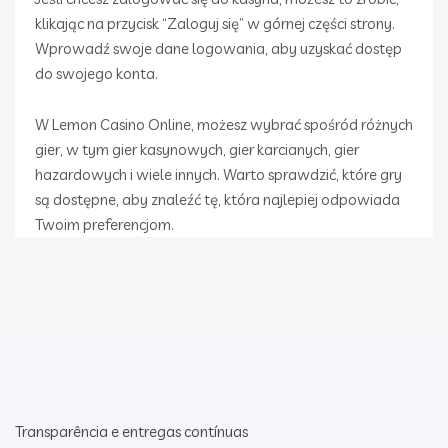
klikając na przycisk “Zaloguj się” w górnej części strony.
Wprowadź swoje dane logowania, aby uzyskać dostęp
do swojego konta.
W Lemon Casino Online, możesz wybrać spośród różnych
gier, w tym gier kasynowych, gier karcianych, gier
hazardowych i wiele innych. Warto sprawdzić, które gry
są dostępne, aby znaleźć tę, która najlepiej odpowiada
Twoim preferencjom.
Transparência e entregas contínuas