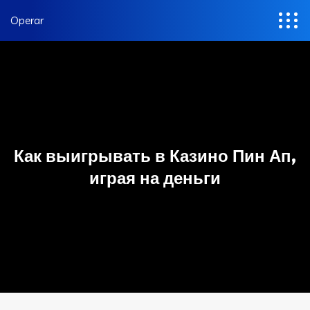
Operar
Как выигрывать в Казино Пин Ап,
играя на деньги