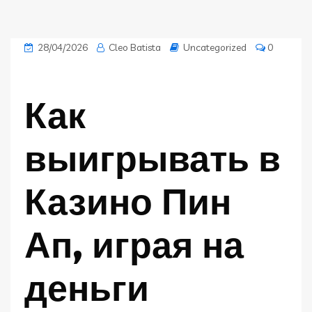
28/04/2026
Cleo Batista
Uncategorized
0
Как
выигрывать в
Казино Пин
Ап, играя на
деньги