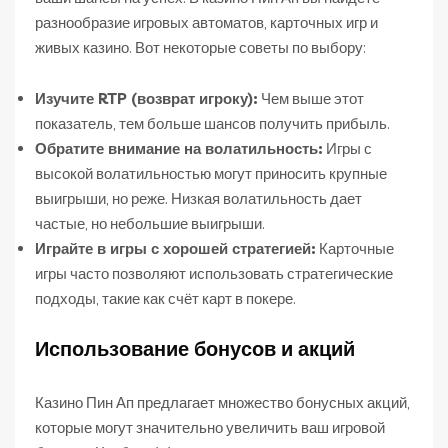
разнообразие игровых автоматов, карточных игр и
живых казино. Вот некоторые советы по выбору:
Изучите RTP (возврат игроку):
Чем выше этот
показатель, тем больше шансов получить прибыль.
Обратите внимание на волатильность:
Игры с
высокой волатильностью могут приносить крупные
выигрыши, но реже. Низкая волатильность дает
частые, но небольшие выигрыши.
Играйте в игры с хорошей стратегией:
Карточные
игры часто позволяют использовать стратегические
подходы, такие как счёт карт в покере.
Использование бонусов и акций
Казино Пин Ап предлагает множество бонусных акций,
которые могут значительно увеличить ваш игровой