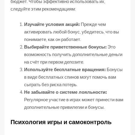
бюджет. Чтобы эффективно использовать их,
следуйте этим рекомендациям:
Изучайте условия акций:
Прежде чем
активировать любой бонус, убедитесь, что вы
понимаете, как он работает.
Выбирайте приветственные бонусы:
Это
возможность получить дополнительные деньги
на счёт при первом депозите.
Используйте бесплатные вращения:
Бонусы
в виде бесплатных спинов могут помочь вам
сыграть без риска потерь.
Не забывайте о системе лояльности:
Регулярное участие в играх может принести вам
дополнительные привилегии и бонусы.
Психология игры и самоконтроль