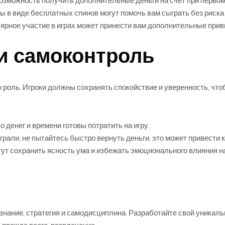
озможность получить дополнительные деньги на счёт при первом
 в виде бесплатных спинов могут помочь вам сыграть без риска 
ярное участие в играх может принести вам дополнительные прив
и самоконтроль
ю роль. Игроки должны сохранять спокойствие и уверенность, чт
 денег и времени готовы потратить на игру.
грали, не пытайтесь быстро вернуть деньги, это может привести 
т сохранить ясность ума и избежать эмоционального влияния на
ы знание, стратегия и самодисциплина. Разработайте свой уника