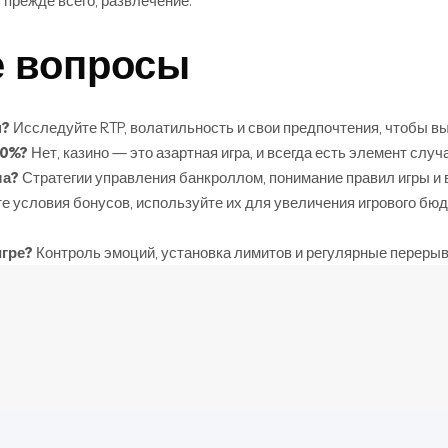
 прежде всего, развлечение.
е вопросы
п?
Исследуйте RTP, волатильность и свои предпочтения, чтобы в
00%?
Нет, казино — это азартная игра, и всегда есть элемент случ
ша?
Стратегии управления банкроллом, понимание правил игры и 
е условия бонусов, используйте их для увеличения игрового бюд
игре?
Контроль эмоций, установка лимитов и регулярные перерыв