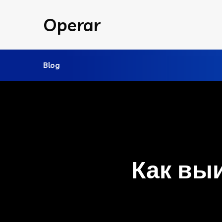
Operar
Blog
Как вы