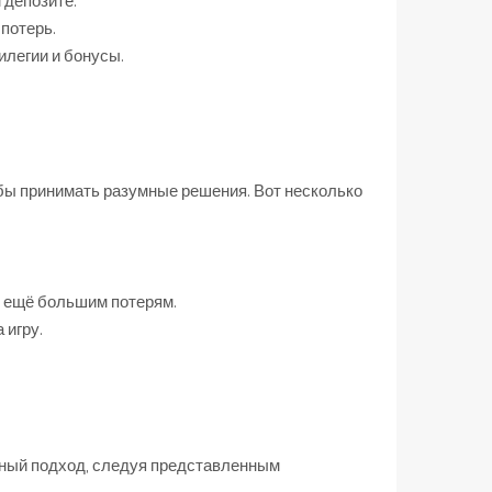
 депозите.
потерь.
илегии и бонусы.
обы принимать разумные решения. Вот несколько
к ещё большим потерям.
 игру.
льный подход, следуя представленным