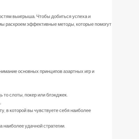
остям выигрыша. Чтобы добиться успеха и
 мы раскроем эффективные методы, которые помогут
онимание основных принципов азартных игр и
ь то слоты, покер или блэкджек.
.
у, в которой вы чувствуете себя наиболее
а наиболее удачной стратегии.