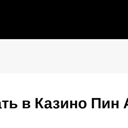
ь в Казино Пин А