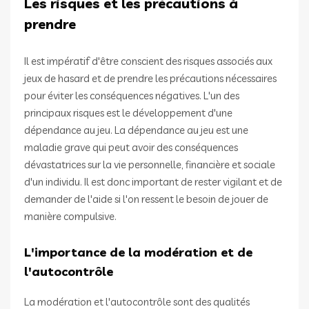
Les risques et les précautions à
prendre
Il est impératif d'être conscient des risques associés aux
jeux de hasard et de prendre les précautions nécessaires
pour éviter les conséquences négatives. L'un des
principaux risques est le développement d'une
dépendance au jeu. La dépendance au jeu est une
maladie grave qui peut avoir des conséquences
dévastatrices sur la vie personnelle, financière et sociale
d'un individu. Il est donc important de rester vigilant et de
demander de l'aide si l'on ressent le besoin de jouer de
manière compulsive.
L'importance de la modération et de
l'autocontrôle
La modération et l'autocontrôle sont des qualités