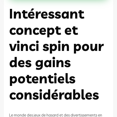
Intéressant
concept et
vinci spin pour
des gains
potentiels
considérables
Le monde des jeux de hasard et des divertissements en