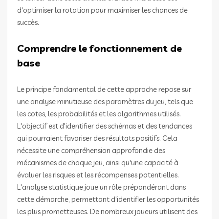
d'optimiser la rotation pour maximiser les chances de
succès.
Comprendre le fonctionnement de
base
Le principe fondamental de cette approche repose sur
une analyse minutieuse des paramètres du jeu, tels que
les cotes, les probabilités et les algorithmes utilisés.
L'objectif est d'identifier des schémas et des tendances
qui pourraient favoriser des résultats positifs. Cela
nécessite une compréhension approfondie des
mécanismes de chaque jeu, ainsi qu'une capacité à
évaluer les risques et les récompenses potentielles.
L'analyse statistique joue un rôle prépondérant dans
cette démarche, permettant d'identifier les opportunités
les plus prometteuses. De nombreux joueurs utilisent des