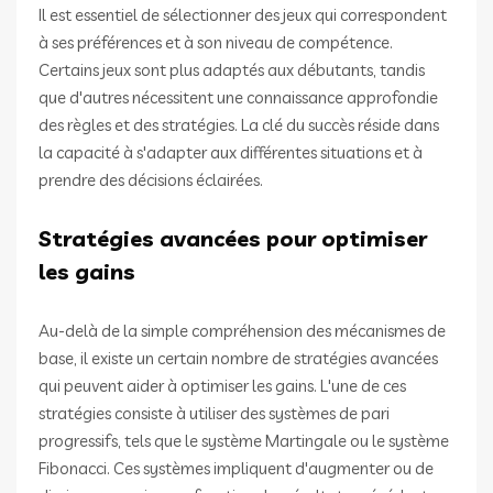
Il est essentiel de sélectionner des jeux qui correspondent
à ses préférences et à son niveau de compétence.
Certains jeux sont plus adaptés aux débutants, tandis
que d'autres nécessitent une connaissance approfondie
des règles et des stratégies. La clé du succès réside dans
la capacité à s'adapter aux différentes situations et à
prendre des décisions éclairées.
Stratégies avancées pour optimiser
les gains
Au-delà de la simple compréhension des mécanismes de
base, il existe un certain nombre de stratégies avancées
qui peuvent aider à optimiser les gains. L'une de ces
stratégies consiste à utiliser des systèmes de pari
progressifs, tels que le système Martingale ou le système
Fibonacci. Ces systèmes impliquent d'augmenter ou de