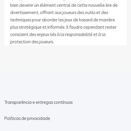
bien devenir un élément central de cette nouvelle ère de
divertissement, offrant aux joueurs des outils et des
techniques pour aborder les jeux de hasard de manière
plus stratégique et informée. Il faudra cependant rester
conscient des enjeux liés à la responsabilité et à la
protection des joueurs.
Transparência e entregas contínuas
Políticas de privacidade