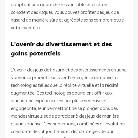
adoptant une approche responsable et en étant
conscient des risques, vous pouvez profiter des jeux de
hasard de manière sûre et agréable sans compromettre
votre bien-être.
L'avenir du divertissement et des
gains potentiels
L'avenir des jeux de hasard et des divertissements en ligne
s'annonce prometteur, avec l'émergence de nouvelles
technologies telles que la réalité virtuelle et la réalité
augmentée. Ces technologies pourraient offrir aux
joueurs une expérience encore plus immersive et
engageante, leur permettant de se plonger dans des
mondes virtuels et de participer à des jeux de manière
plus interactive. Ces innovations, combinées à l'évolution
constante des algorithmes et des stratégies de pari,