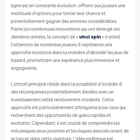
ligne est en constante évolution, offrant aux joueurs une
multitude d'options pour tenter leur chance et
potentiellement gagner des sommes considérables.
Parmi les nombreuses innovations qui ont émergé ces
dernières années, le concept de «
vinci spin
» a attiré
l'attention de nombreux joueurs. Il représente une
approche novatrice dans la manière d'aborder les jeux de
hasard, promettant une expérience plus immersive et
engageante.
L’attrait principal réside dans la possibilité d’accéder à
des récompenses potentiellement élevées avec un
investissement initial relativement modeste. Cette
approche est particulièrement attrayante pour ceux qui
recherchent des opportunités de gains rapides et
excitants. Cependant, il est crucial de comprendre les
mécaniques sous-jacentes et les risques associés avant de
se lancer dans cette aventure. L'idée maîtresse est