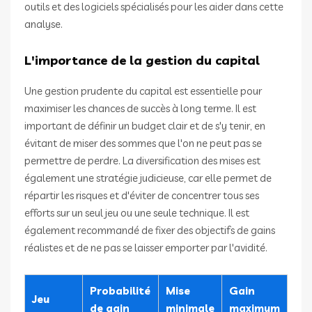
outils et des logiciels spécialisés pour les aider dans cette
analyse.
L'importance de la gestion du capital
Une gestion prudente du capital est essentielle pour
maximiser les chances de succès à long terme. Il est
important de définir un budget clair et de s'y tenir, en
évitant de miser des sommes que l'on ne peut pas se
permettre de perdre. La diversification des mises est
également une stratégie judicieuse, car elle permet de
répartir les risques et d'éviter de concentrer tous ses
efforts sur un seul jeu ou une seule technique. Il est
également recommandé de fixer des objectifs de gains
réalistes et de ne pas se laisser emporter par l'avidité.
Probabilité
Mise
Gain
Jeu
de gain
minimale
maximum