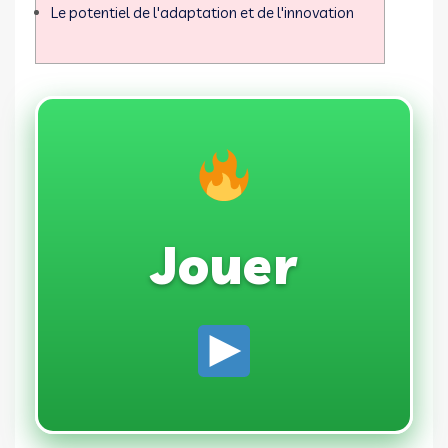
Le potentiel de l'adaptation et de l'innovation
Jouer