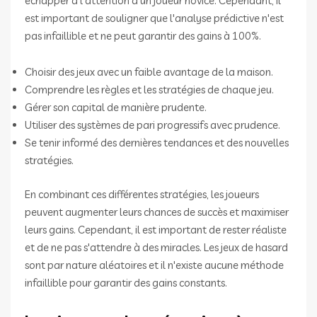
échapper à l'attention d'un joueur novice. Cependant, il
est important de souligner que l'analyse prédictive n'est
pas infaillible et ne peut garantir des gains à 100%.
Choisir des jeux avec un faible avantage de la maison.
Comprendre les règles et les stratégies de chaque jeu.
Gérer son capital de manière prudente.
Utiliser des systèmes de pari progressifs avec prudence.
Se tenir informé des dernières tendances et des nouvelles
stratégies.
En combinant ces différentes stratégies, les joueurs
peuvent augmenter leurs chances de succès et maximiser
leurs gains. Cependant, il est important de rester réaliste
et de ne pas s'attendre à des miracles. Les jeux de hasard
sont par nature aléatoires et il n'existe aucune méthode
infaillible pour garantir des gains constants.