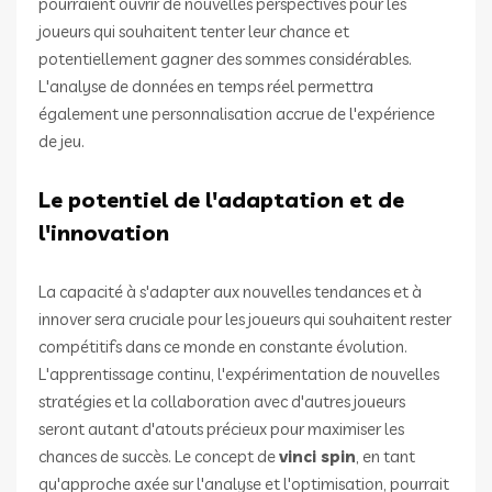
pourraient ouvrir de nouvelles perspectives pour les
joueurs qui souhaitent tenter leur chance et
potentiellement gagner des sommes considérables.
L'analyse de données en temps réel permettra
également une personnalisation accrue de l'expérience
de jeu.
Le potentiel de l'adaptation et de
l'innovation
La capacité à s'adapter aux nouvelles tendances et à
innover sera cruciale pour les joueurs qui souhaitent rester
compétitifs dans ce monde en constante évolution.
L'apprentissage continu, l'expérimentation de nouvelles
stratégies et la collaboration avec d'autres joueurs
seront autant d'atouts précieux pour maximiser les
chances de succès. Le concept de
vinci spin
, en tant
qu'approche axée sur l'analyse et l'optimisation, pourrait