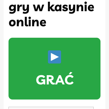
gry w kasynie
online
GRAĆ