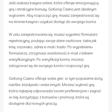
Jeśli szukasz kasyna online, które oferuje emocjonującą
grę i atrakcyjne bonusy, GoKong Casino jest idealnym
wyborem. Aby rozpocząć grę, musisz zarejestrować się
na stronie kasyna i uzyskać dostęp do swojego konta.
W celu zarejestrowania się, musisz wypełnić formularz
rejestracyjny, podając swoje dane osobowe, takie jak
imię, nazwisko, adres e-mail i hasło. Po wypełnieniu
formularza, otrzymasz wiadomość e-mail z linkiem
weryfikacyjnym. Po weryfikacji konta, możesz
zalogować się do swojego konta i rozpocząć grę.
GoKong Casino oferuje wiele gier, w tym popularne sloty,
ruletke, blackjacki i wiele innych. Możesz wybrać grę,
która najlepiej odpowiada twoim preferencjom i zagrać
w niej, korzystając z bonusów i promocji, które są
dostępne dla nowych graczy.