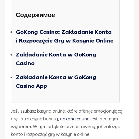
Содержимое
GoKong Casino: Zakładanie Konta
i Rozpoczęcie Gry w Kasynie Online
Zakładanie Konta w GoKong
Casino
Zakładanie Konta w GoKong
Casino App
Jeśli szukasz kasyna online, które oferuje emocjonującą
grę i atrakcyjne bonusy,
gokong casino
jest idealnym
wyborem. W tym artykule przedstawimy, jak założyć
konto i rozpocząć grę w kasynie online.