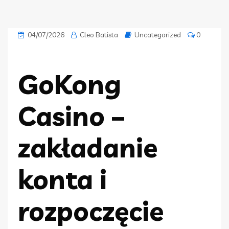
04/07/2026
Cleo Batista
Uncategorized
0
GoKong
Casino –
zakładanie
konta i
rozpoczęcie