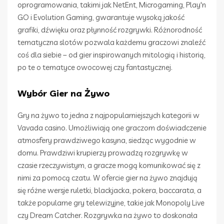
oprogramowania, takimi jak NetEnt, Microgaming, Play'n
GO i Evolution Gaming, gwarantuje wysoką jakość
grafiki, dźwięku oraz płynność rozgrywki. Różnorodność
tematyczna slotów pozwala każdemu graczowi znaleźć
coś dla siebie – od gier inspirowanych mitologią i historią,
po te o tematyce owocowej czy fantastycznej.
Wybór Gier na Żywo
Gry na żywo to jedna z najpopularniejszych kategorii w
Vavada casino. Umożliwiają one graczom doświadczenie
atmosfery prawdziwego kasyna, siedząc wygodnie w
domu. Prawdziwi krupierzy prowadzą rozgrywkę w
czasie rzeczywistym, a gracze mogą komunikować się z
nimi za pomocą czatu. W ofercie gier na żywo znajdują
się różne wersje ruletki, blackjacka, pokera, baccarata, a
także popularne gry telewizyjne, takie jak Monopoly Live
czy Dream Catcher. Rozgrywka na żywo to doskonała