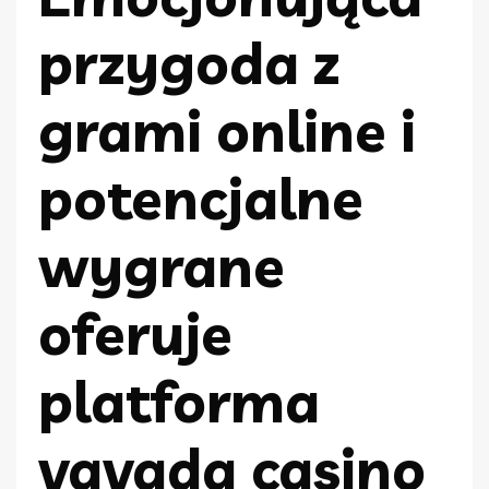
przygoda z
grami online i
potencjalne
wygrane
oferuje
platforma
vavada casino