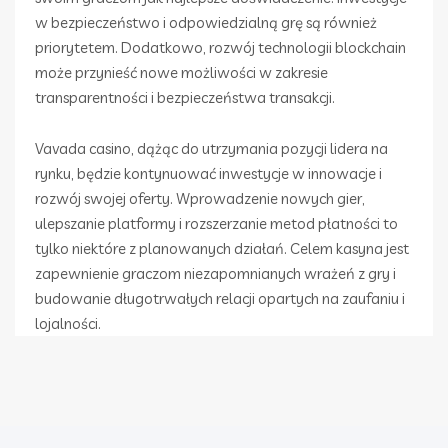
w bezpieczeństwo i odpowiedzialną grę są również
priorytetem. Dodatkowo, rozwój technologii blockchain
może przynieść nowe możliwości w zakresie
transparentności i bezpieczeństwa transakcji.
Vavada casino, dążąc do utrzymania pozycji lidera na
rynku, będzie kontynuować inwestycje w innowacje i
rozwój swojej oferty. Wprowadzenie nowych gier,
ulepszanie platformy i rozszerzanie metod płatności to
tylko niektóre z planowanych działań. Celem kasyna jest
zapewnienie graczom niezapomnianych wrażeń z gry i
budowanie długotrwałych relacji opartych na zaufaniu i
lojalności.