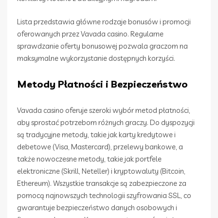
Lista przedstawia główne rodzaje bonusów i promocji
oferowanych przez Vavada casino. Regularne
sprawdzanie oferty bonusowej pozwala graczom na
maksymalne wykorzystanie dostępnych korzyści.
Metody Płatności i Bezpieczeństwo
Vavada casino oferuje szeroki wybór metod płatności,
aby sprostać potrzebom różnych graczy. Do dyspozycji
są tradycyjne metody, takie jak karty kredytowe i
debetowe (Visa, Mastercard), przelewy bankowe, a
także nowoczesne metody, takie jak portfele
elektroniczne (Skrill, Neteller) i kryptowaluty (Bitcoin,
Ethereum). Wszystkie transakcje są zabezpieczone za
pomocą najnowszych technologii szyfrowania SSL, co
gwarantuje bezpieczeństwo danych osobowych i