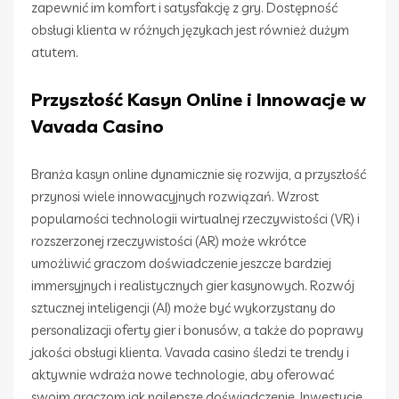
zapewnić im komfort i satysfakcję z gry. Dostępność
obsługi klienta w różnych językach jest również dużym
atutem.
Przyszłość Kasyn Online i Innowacje w
Vavada Casino
Branża kasyn online dynamicznie się rozwija, a przyszłość
przynosi wiele innowacyjnych rozwiązań. Wzrost
popularności technologii wirtualnej rzeczywistości (VR) i
rozszerzonej rzeczywistości (AR) może wkrótce
umożliwić graczom doświadczenie jeszcze bardziej
immersyjnych i realistycznych gier kasynowych. Rozwój
sztucznej inteligencji (AI) może być wykorzystany do
personalizacji oferty gier i bonusów, a także do poprawy
jakości obsługi klienta. Vavada casino śledzi te trendy i
aktywnie wdraża nowe technologie, aby oferować
swoim graczom jak najlepsze doświadczenie. Inwestycje