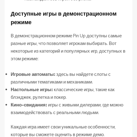
Доступные игры в демонстрационном
режиме
В демонстрационном режиме Pin Up доступны самые
разные игры, что позволяет игрокам выбирать. Вот
некоторые из категорий и популярных игр, доступных в
этом режиме:
Игровые автоматы:
здесь вы найдете слоты с
различными тематиками и механиками.
Настольные игры:
классические игры, такие как
блэкджек, рулетка и покер.
Кино-свидания:
игры с живыми дилерами, где можно
взаимодействовать с реальными людьми.
Каждая игра имеет свои уникальные особенности,
которые вы сможете оценить в режиме демо.