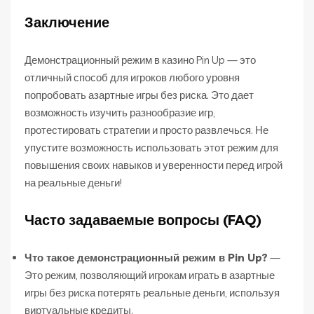
Заключение
Демонстрационный режим в казино Pin Up — это
отличный способ для игроков любого уровня
попробовать азартные игры без риска. Это дает
возможность изучить разнообразие игр,
протестировать стратегии и просто развлечься. Не
упустите возможность использовать этот режим для
повышения своих навыков и уверенности перед игрой
на реальные деньги!
Часто задаваемые вопросы (FAQ)
Что такое демонстрационный режим в Pin Up?
—
Это режим, позволяющий игрокам играть в азартные
игры без риска потерять реальные деньги, используя
виртуальные кредиты.