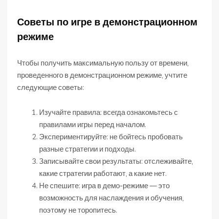
Советы по игре в демонстрационном
режиме
Чтобы получить максимальную пользу от времени,
проведенного в демонстрационном режиме, учтите
следующие советы:
Изучайте правила: всегда ознакомьтесь с
правилами игры перед началом.
Экспериментируйте: не бойтесь пробовать
разные стратегии и подходы.
Записывайте свои результаты: отслеживайте,
какие стратегии работают, а какие нет.
Не спешите: игра в демо-режиме — это
возможность для наслаждения и обучения,
поэтому не торопитесь.