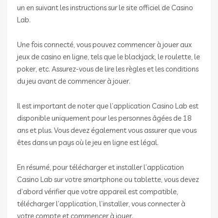
un en suivant les instructions sur le site officiel de Casino
Lab.
Une fois connecté, vous pouvez commencer à jouer aux
jeux de casino en ligne, tels que le blackjack, le roulette, le
poker, etc. Assurez-vous de lire les règles et les conditions
du jeu avant de commencer à jouer.
Il est important de noter que l’application Casino Lab est
disponible uniquement pour les personnes âgées de 18
ans et plus. Vous devez également vous assurer que vous
êtes dans un pays où le jeu en ligne est légal.
En résumé, pour télécharger et installer l’application
Casino Lab sur votre smartphone ou tablette, vous devez
d’abord vérifier que votre appareil est compatible,
télécharger l’application, l’installer, vous connecter à
votre compte et commencer à jouer.