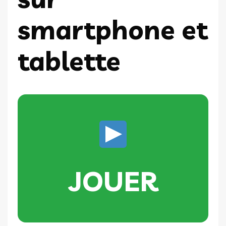
smartphone et
tablette
JOUER