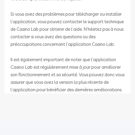
Si vous avez des problèmes pour télécharger ou installer
l’application, vous pouvez contacter le support technique
de Casino Lab pour obtenir de l’aide. N’hésitez pas à nous
contacter si vous avez des questions ou des
préoccupations concernant l’application Casino Lab.
Il est également important de noter que l’application
Casino Lab est régulièrement mise à jour pour améliorer
son fonctionnement et sa sécurité. Vous pouvez donc vous
assurer que vous avez la version la plus récente de
l’application pour bénéficier des dernières améliorations.