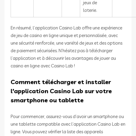
jeux de
loterie.
En résumé, l’application Casino Lab offre une expérience
de jeu de casino en ligne unique et personnalisée, avec
une sécurité renforcée, une variété de jeux et des options
de paiement sécurisées. N’hésitez pas à télécharger
l’application et à découvrir les avantages de jouer au
casino en ligne avec Casino Lab !
Comment télécharger et installer
l’application Casino Lab sur votre
smartphone ou tablette
Pour commencer, assurez-vous d’avoir un smartphone ou
une tablette compatible avec l’application Casino Lab en
ligne. Vous pouvez vérifier la liste des appareils