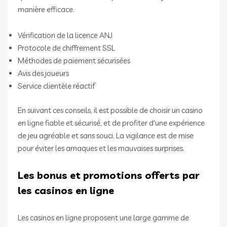
manière efficace.
Vérification de la licence ANJ
Protocole de chiffrement SSL
Méthodes de paiement sécurisées
Avis des joueurs
Service clientèle réactif
En suivant ces conseils, il est possible de choisir un casino
en ligne fiable et sécurisé, et de profiter d'une expérience
de jeu agréable et sans souci. La vigilance est de mise
pour éviter les arnaques et les mauvaises surprises.
Les bonus et promotions offerts par
les casinos en ligne
Les casinos en ligne proposent une large gamme de