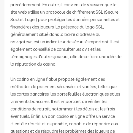
précédemment. En outre, il convient de s'assurer que le
site web utilise un protocole de chiffrement SSL (Secure
Socket Layer) pour protéger les données personnelles et
financières des joueurs. La présence du logo SSL,
généralement situé dans la barre d'adresse du
navigateur, est un indicateur de sécurité important. Il est
également conseillé de consulter les avis et les
témoignages d'autres joueurs, afin de se faire une idée de
la réputation du casino.
Un casino en ligne fiable propose également des
méthodes de paiement sécurisées et variées, telles que
les cartes bancaires, les portefeuilles électroniques et les
virements bancaires. Il est important de vérifier les
conditions de retrait, notamment les délais et les frais
éventuels. Enfin, un bon casino en ligne offre un service
clientèle réactif et disponible, capable de répondre aux
questions et de résoudre les problèmes des joueurs de