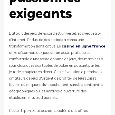
exigeants
L'attrait des jeux de hasard est universel, et avec l'essor
d'internet, l'industrie des casinos a connu une
transformation significative. Le
casino en ligne france
offre désormais aux joueurs un accès pratique et
confortable à une vaste gamme de jeux, des machines à
sous classiques aux tables de poker en passant par les
jeux de croupiers en direct. Cette évolution a permis aux
amateurs de jeux d'argent de profiter de leurs loisirs
favoris où et quand ils le souhaitent, sans les contraintes
géographiques ou les horaires d'ouverture des
établissements traditionnels.
Cette disponibilité accrue, couplée à des offres