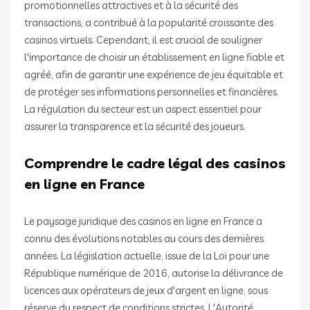
promotionnelles attractives et à la sécurité des
transactions, a contribué à la popularité croissante des
casinos virtuels. Cependant, il est crucial de souligner
l'importance de choisir un établissement en ligne fiable et
agréé, afin de garantir une expérience de jeu équitable et
de protéger ses informations personnelles et financières.
La régulation du secteur est un aspect essentiel pour
assurer la transparence et la sécurité des joueurs.
Comprendre le cadre légal des casinos
en ligne en France
Le paysage juridique des casinos en ligne en France a
connu des évolutions notables au cours des dernières
années. La législation actuelle, issue de la Loi pour une
République numérique de 2016, autorise la délivrance de
licences aux opérateurs de jeux d'argent en ligne, sous
réserve du respect de conditions strictes. L'Autorité