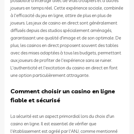
possibilité d'interagir avec de vrais croupiers et d'autres
joueurs en temps réel. Cette expérience sociale, combinée
à l'efficacité du jeu en ligne, attire de plus en plus de
joueurs. Les jeux de casino en direct sont généralement
diffusés depuis des studios spécialement aménagés,
garantissant une qualité d'image et de son optimale. De
plus, les casinos en direct proposent souvent des tables
avec des mises adaptées à tous les budgets, permettant
aux joueurs de profiter de l'expérience sans se ruiner.
L'authenticité et l'excitation du casino en direct en font
une option particulièrement attrayante.
Comment choisir un casino en ligne
fiable et sécurisé
La sécurité est un aspect primordial lors du choix d'un
casino en ligne. Il est essentiel de vérifier que
l'établissement est agréé par l'ANJ, comme mentionné