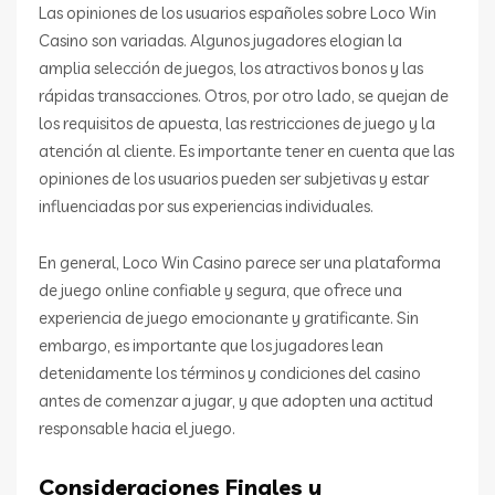
Las opiniones de los usuarios españoles sobre Loco Win
Casino son variadas. Algunos jugadores elogian la
amplia selección de juegos, los atractivos bonos y las
rápidas transacciones. Otros, por otro lado, se quejan de
los requisitos de apuesta, las restricciones de juego y la
atención al cliente. Es importante tener en cuenta que las
opiniones de los usuarios pueden ser subjetivas y estar
influenciadas por sus experiencias individuales.
En general, Loco Win Casino parece ser una plataforma
de juego online confiable y segura, que ofrece una
experiencia de juego emocionante y gratificante. Sin
embargo, es importante que los jugadores lean
detenidamente los términos y condiciones del casino
antes de comenzar a jugar, y que adopten una actitud
responsable hacia el juego.
Consideraciones Finales y