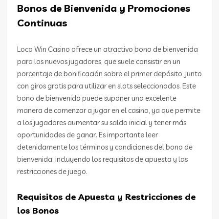
Bonos de Bienvenida y Promociones
Continuas
Loco Win Casino ofrece un atractivo bono de bienvenida
para los nuevos jugadores, que suele consistir en un
porcentaje de bonificación sobre el primer depósito, junto
con giros gratis para utilizar en slots seleccionados. Este
bono de bienvenida puede suponer una excelente
manera de comenzar a jugar en el casino, ya que permite
a los jugadores aumentar su saldo inicial y tener más
oportunidades de ganar. Es importante leer
detenidamente los términos y condiciones del bono de
bienvenida, incluyendo los requisitos de apuesta y las
restricciones de juego.
Requisitos de Apuesta y Restricciones de
los Bonos