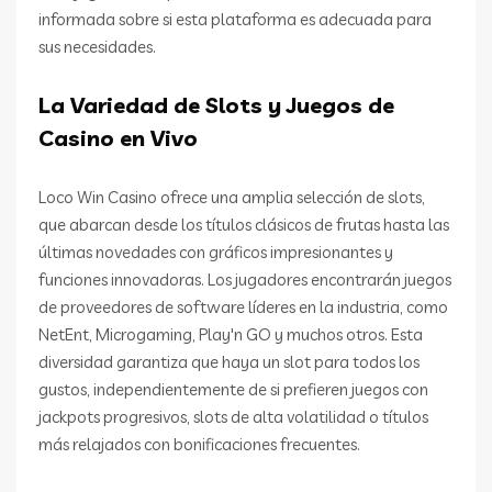
informada sobre si esta plataforma es adecuada para
sus necesidades.
La Variedad de Slots y Juegos de
Casino en Vivo
Loco Win Casino ofrece una amplia selección de slots,
que abarcan desde los títulos clásicos de frutas hasta las
últimas novedades con gráficos impresionantes y
funciones innovadoras. Los jugadores encontrarán juegos
de proveedores de software líderes en la industria, como
NetEnt, Microgaming, Play'n GO y muchos otros. Esta
diversidad garantiza que haya un slot para todos los
gustos, independientemente de si prefieren juegos con
jackpots progresivos, slots de alta volatilidad o títulos
más relajados con bonificaciones frecuentes.