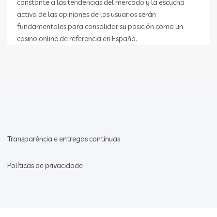
constante a las tendencias del mercado y la escucha
activa de las opiniones de los usuarios serán
fundamentales para consolidar su posición como un
casino online de referencia en España.
Transparência e entregas contínuas
Políticas de privacidade