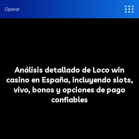
Operar
Análisis detallado de Loco win
casino en España, incluyendo slots,
vivo, bonos y opciones de pago
confiables