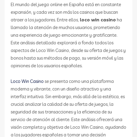
El mundo del juego online en España está en constante
expansión, y cada vez son más los casinos que buscan
atraer a los jugadores. Entre ellos,
loco win casino
ha
llamado la atención de muchos usuarios, prometiendo
una experiencia de juego emocionante y gratificante.
Este análisis detallado explorará a fondo todos los
aspectos de Loco Win Casino, desde su oferta de juegos y
bonos hasta sus métodos de pago, su versión móvil y las
opiniones de los usuarios españoles.
Loco Win Casino
se presenta como una plataforma
moderna y vibrante, con un diseño atractivo y una
interfaz intuitiva. Sin embargo, más allá de la estética, es
crucial analizar la calidad de su oferta de juegos, la
seguridad de sus transacciones y la eficiencia de su
servicio de atención al cliente. Este análisis ofrecerá una
visión completa y objetiva de Loco Win Casino, ayudando
a los jugadores españoles a tomar una decisión