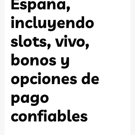
España,
incluyendo
slots, vivo,
bonos y
opciones de
pago
confiables