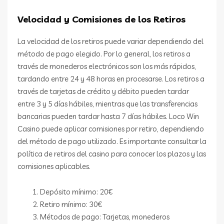
Velocidad y Comisiones de los Retiros
La velocidad de los retiros puede variar dependiendo del
método de pago elegido. Por lo general, los retiros a
través de monederos electrónicos son los más rápidos,
tardando entre 24 y 48 horas en procesarse. Los retiros a
través de tarjetas de crédito y débito pueden tardar
entre 3 y 5 días hábiles, mientras que las transferencias
bancarias pueden tardar hasta 7 días hábiles. Loco Win
Casino puede aplicar comisiones por retiro, dependiendo
del método de pago utilizado. Es importante consultar la
política de retiros del casino para conocer los plazos y las
comisiones aplicables.
Depósito mínimo: 20€
Retiro mínimo: 30€
Métodos de pago: Tarjetas, monederos