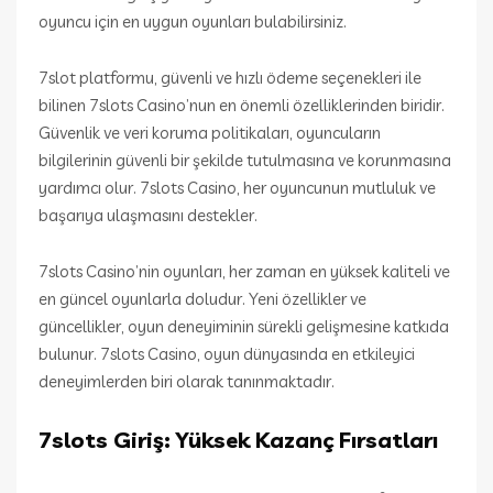
oyuncu için en uygun oyunları bulabilirsiniz.
7slot platformu, güvenli ve hızlı ödeme seçenekleri ile
bilinen 7slots Casino’nun en önemli özelliklerinden biridir.
Güvenlik ve veri koruma politikaları, oyuncuların
bilgilerinin güvenli bir şekilde tutulmasına ve korunmasına
yardımcı olur. 7slots Casino, her oyuncunun mutluluk ve
başarıya ulaşmasını destekler.
7slots Casino’nin oyunları, her zaman en yüksek kaliteli ve
en güncel oyunlarla doludur. Yeni özellikler ve
güncellikler, oyun deneyiminin sürekli gelişmesine katkıda
bulunur. 7slots Casino, oyun dünyasında en etkileyici
deneyimlerden biri olarak tanınmaktadır.
7slots Giriş: Yüksek Kazanç Fırsatları