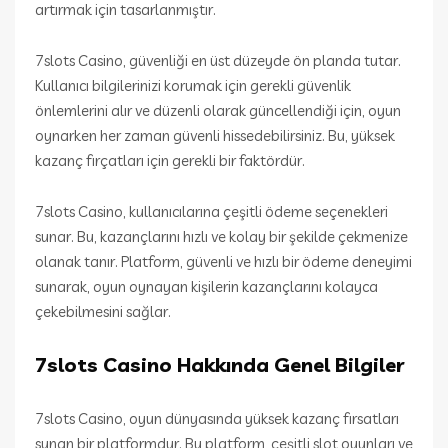
artırmak için tasarlanmıştır.
7slots Casino, güvenliği en üst düzeyde ön planda tutar.
Kullanıcı bilgilerinizi korumak için gerekli güvenlik
önlemlerini alır ve düzenli olarak güncellendiği için, oyun
oynarken her zaman güvenli hissedebilirsiniz. Bu, yüksek
kazanç fırçatları için gerekli bir faktördür.
7slots Casino, kullanıcılarına çeşitli ödeme seçenekleri
sunar. Bu, kazançlarını hızlı ve kolay bir şekilde çekmenize
olanak tanır. Platform, güvenli ve hızlı bir ödeme deneyimi
sunarak, oyun oynayan kişilerin kazançlarını kolayca
çekebilmesini sağlar.
7slots Casino Hakkında Genel Bilgiler
7slots Casino, oyun dünyasında yüksek kazanç fırsatları
sunan bir platformdur. Bu platform, çeşitli slot oyunları ve