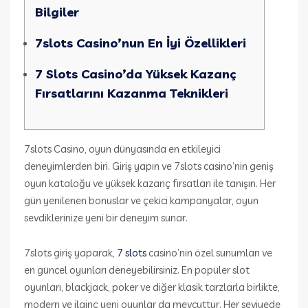
Bilgiler
7slots Casino’nun En İyi Özellikleri
7 Slots Casino’da Yüksek Kazanç
Fırsatlarını Kazanma Teknikleri
7slots Casino, oyun dünyasında en etkileyici
deneyimlerden biri. Giriş yapın ve 7slots casino’nin geniş
oyun kataloğu ve yüksek kazanç fırsatları ile tanışın. Her
gün yenilenen bonuslar ve çekici kampanyalar, oyun
sevdiklerinize yeni bir deneyim sunar.
7slots giriş yaparak,
7 slots
casino’nin özel sunumları ve
en güncel oyunları deneyebilirsiniz. En popüler slot
oyunları, blackjack, poker ve diğer klasik tarzlarla birlikte,
modern ve ilginç yeni oyunlar da mevcuttur. Her seviyede