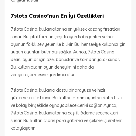
7slots Casino’nun En İyi Özellikleri
7slots Casino, kullanıcılarına en yüksek kazanç fırsatları
sunar. Bu, platformun çeşitli oyun kategorileri ve her
oyunun farklı seviyeleri ile bilinir. Bu, her seviye kullanıcı için
uygun oyunları bulmayı sağlar. Ayrıca, 7slots Casino,
belirli oyunlar için özel bonuslar ve kampanyalar sunar.
Bu, kullanıcıların oyun deneyimini daha da
zenginleştirmesine yardımcı olur.
7slots Casino, kullanıcı dostu bir arayüze ve hızlı
yüklemeleri ile bilinir. Bu, kullanıcıların oyunları daha hızlı
ve kolay bir şekilde oynayabileceklerini sağlar. Ayrıca,
7slots Casino, kullanıcılarına çeşitli ödeme seçenekleri
sunar. Bu, kullanıcıların para yatırma ve çekme işlemlerini
kolaylaştırır.