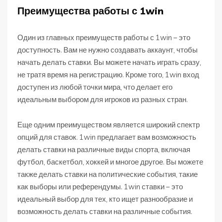
Преимущества работы с 1win
Один из главных преимуществ работы с 1win – это
доступность. Вам не нужно создавать аккаунт, чтобы
начать делать ставки. Вы можете начать играть сразу,
не тратя время на регистрацию. Кроме того, 1win вход
доступен из любой точки мира, что делает его
идеальным выбором для игроков из разных стран.
Еще одним преимуществом является широкий спектр
опций для ставок. 1win предлагает вам возможность
делать ставки на различные виды спорта, включая
футбол, баскетбол, хоккей и многое другое. Вы можете
также делать ставки на политические события, такие
как выборы или референдумы. 1win ставки – это
идеальный выбор для тех, кто ищет разнообразие и
возможность делать ставки на различные события.