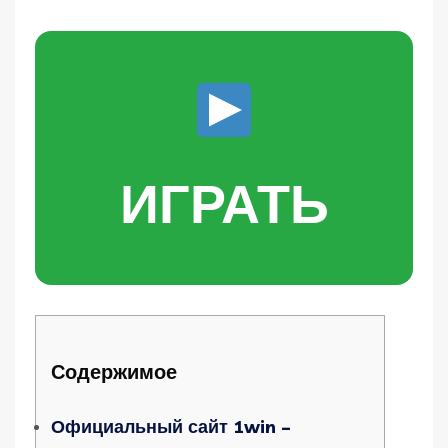
ИГРАТЬ
Содержимое
Официальный сайт 1win –