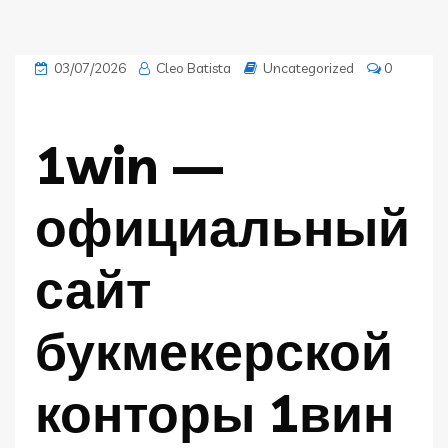
03/07/2026
Cleo Batista
Uncategorized
0
1win —
официальный
сайт
букмекерской
конторы 1вин