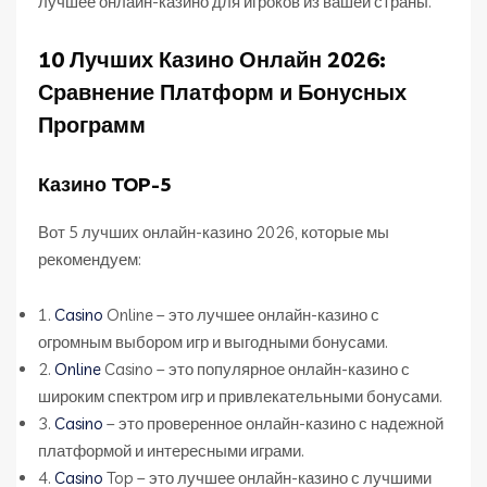
лучшее онлайн-казино для игроков из вашей страны.
10 Лучших Казино Онлайн 2026:
Сравнение Платформ и Бонусных
Программ
Казино TOP-5
Вот 5 лучших онлайн-казино 2026, которые мы
рекомендуем:
1.
Casino
Online – это лучшее онлайн-казино с
огромным выбором игр и выгодными бонусами.
2.
Online
Casino – это популярное онлайн-казино с
широким спектром игр и привлекательными бонусами.
3.
Casino
– это проверенное онлайн-казино с надежной
платформой и интересными играми.
4.
Casino
Top – это лучшее онлайн-казино с лучшими